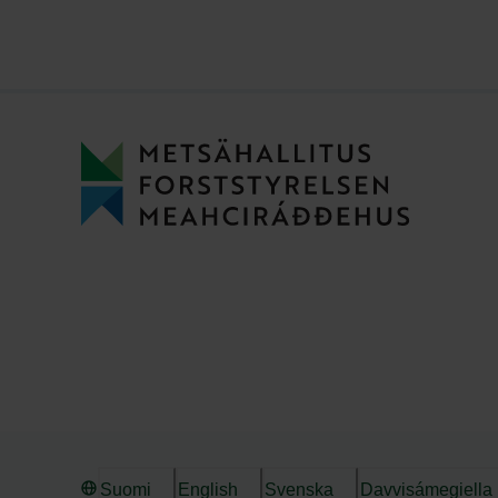
Suomi
English
Svenska
Davvisámegiella