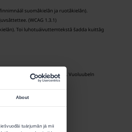
finnimnáál suomâkielân ja ruotâkielân).
juvsâttettee. (WCAG 1.3.1)
kielân). Toi luhotuáivuttemtekstâ šadda kuittâg
 306/2019 nuávdithánnáá kyeđđim. Vuoluubeln
About
 jiešvuođâi tuárjumân já mii