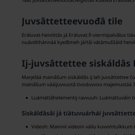
Taat juvsâttetteevuotâčielgiittâs kuáská Eräluvat.
Juvsâttetteevuođâ tile
Eräluvat-heiviittâs já Eräluvat.fi-viermipalvâlus 
nuávdithánnáá kyeđimeh já/tâi vátámuššáid heiv
Ij-juvsâttettee siskáldâs
Maŋeláá mainâšum siskáldâs ij lah juvsâttettee ču
mainâšum vááijuvvuotâ tivoduvvoo majemustáá 3
Luámáttâhelementij ravvuuh: Luámáttuvâin ti
Siskáldâsâi já tiätuvuárhái juvsâtt
Videoh: Mainnii videoin váilu kuvvimtulkkum