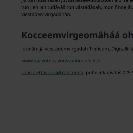
Jis tun huámášah juvsâttetteevuotâčuolmâid, te add
tun jieh lah tuđâvâš ton vástádâsah, mon finnejih, t
viestâdemvirgádâhân.
Kocceemvirgeomâháá oh
Jotolâh- já viestâdemvirgádâh Traficom, Digitalli
www.saavutettavuusvaatimukset.fi
saavutettavuus@traficom.fi
, puhelinkuávdáš 029 