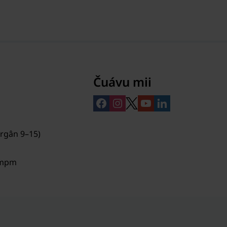
Čuávu mii
argân 9–15)
/mpm