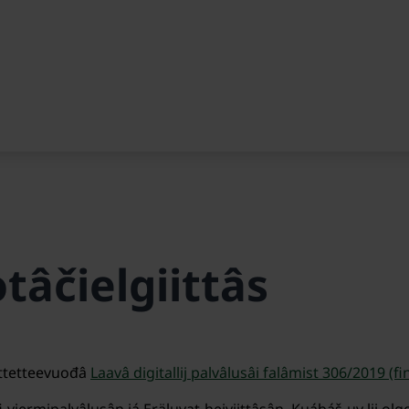
tâčielgiittâs
âttetteevuođâ
Laavâ digitallij palvâlusâi falâmist 306/2019 (fin