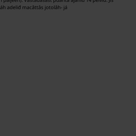
paijeen). Vástádâsâst puáhtá ájániđ 14 peivid. Jis
táh adeliđ macâttâs jotolâh- já