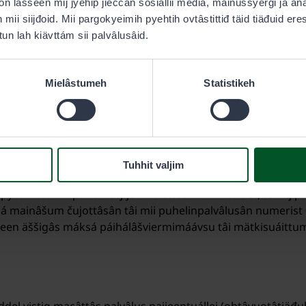
 lasseen mij jyehip jieččân sosiallii media, máinussyergi já an
h mii siijđoid. Mii pargokyeimih pyehtih ovtâstittiđ täid tiäđuid er
š čielgiittâs vuáđuduvá ulguubiälásii äššitobdeeorganisaatio
tun lah kiävttám sii palvâlusâid.
Mielâstumeh
Statistikeh
äđuh
 juvsâttetteevuođâst puáhtá adeliđ macâttâs vuolgâtmáin šle
Tuhhit valjim
tid Meccihaldâttâs Eräpalvelut.
h pyevti kevttiđ palvâlus ij-juvsâttettee siskáldâs tiet, te mij 
á mainâšum čujottâsân tâi mii puhelinpalvâlusân numerist 0
asseen äššigâs máksá páihálâšviermimáávsu tâi mätkisuáittu