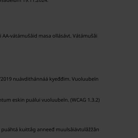
lgosadelum 19.11.2024.
ääsi AA-vátámušâid masa ollásávt. Vátámušâi
 306/2019 nuávdithánnáá kyeđđim. Vuoluubeln
htum eskin puálui vuoluubeln. (WCAG 1.3.2)
id puáhtá kuittâg anneeđ muulsâiävtulâžžân