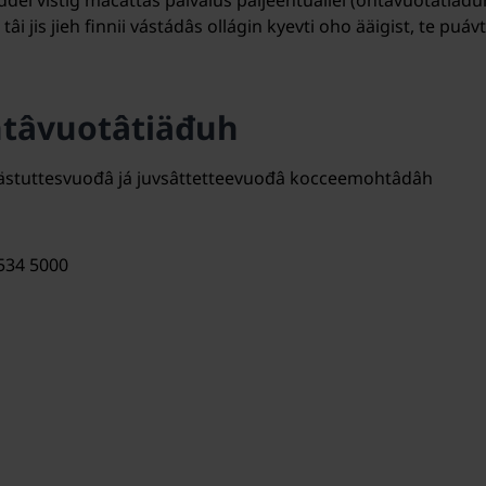
el vistig macâttâs palvâlus paijeentuállei (ohtâvuotâtiäđuh 
âi jis jieh finnii vástádâs ollágin kyevti oho ääigist, te puáv
tâvuotâtiäđuh
i iästuttesvuođâ já juvsâttetteevuođâ kocceemohtâdâh
534 5000