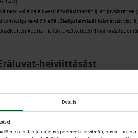
G 1.2.1)
vâmeccivalje pajelove ucâmušluámáttâh ij lah juvsâttettee (
i tom kalga tevdiđ kieđâi. Šleđgâhámásâš luámáttâh vist lii 
luhotuáivuttemkoortah iä lah juvsâttetteeh (finnimnáál suomâ
Eräluvat-heiviittâsâst
ávuvái suujâi keežild: Laavâ digitallij palvâlusâi falâmist
0.9.2026.
Details
 lah jyehi saajeest tuárvi styeres. (WCAG 1.4.11)
âsâid
aallâm siskáldâs já máinusij persovnlii heivitmân, sosiallii media
elgiittâs rähtim