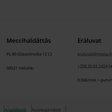
Meccihaldâttâs
Eräluvat
PL 80 (Opastinsilta 12 C)
eraluvat@metsa.fi
+358 20 69 2424
(
00521
Helsinki
0,00€/min + pvm
Anarâškielâ
Nuõrttsääʹmǩiõll