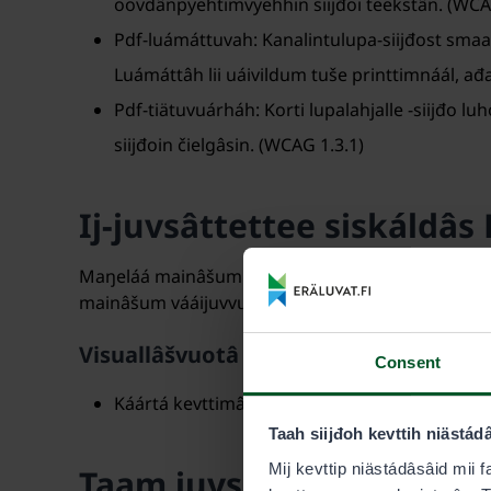
oovdânpyehtimvyehhin siijđoi teekstân. (WCA
Pdf-luámáttuvah: Kanalintulupa-siijđost smaa
Luámáttâh lii uáivildum tuše printtimnáál, ađa
Pdf-tiätuvuárháh: Korti lupalahjalle -siijđo 
siijđoin čielgâsin. (WCAG 1.3.1)
Ij-juvsâttettee siskáldâs 
Maŋeláá mainâšum siskáldâs ij lah juvsâttettee ču
mainâšum vááijuvvuotâ tivoduvvoo majemustáá 3
Visuallâšvuotâ
Consent
Káártá kevttimân lohtâseijee puálui kontrast ij
Taah siijđoh kevttih niästád
Mij kevttip niästádâsâid mii f
Taam juvsâttetteevuotâči