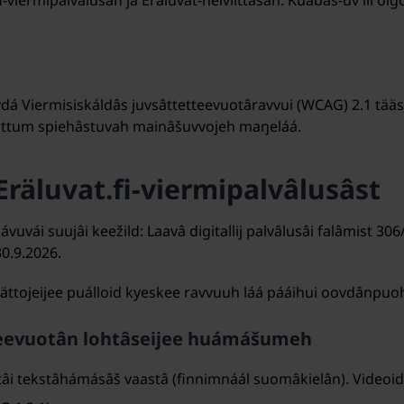
fi-viermipalvâlusân já Eräluvat-heiviittâsân. Kuábáš-uv lii o
tiävdá Viermisiskáldâs juvsâttetteevuotâravvui (WCAG) 2.1 t
iittum spiehâstuvah mainâšuvvojeh maŋeláá.
 Eräluvat.fi-viermipalvâlusâst
ávuvái suujâi keežild: Laavâ digitallij palvâlusâi falâmist
0.9.2026.
ättojeijee puálloid kyeskee ravvuuh láá pááihui oovdânpuo
etteevuotân lohtâseijee huámášumeh
 tâi tekstâhámásâš vaastâ (finnimnáál suomâkielân). Video