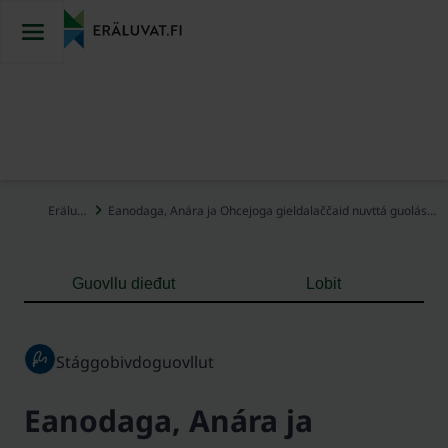
Njuike
sisdollui
Eräluvat
Eanodaga, Anára ja Ohcejoga gieldalaččaid nuvttá guolástanlohpi
Guovllu dieđut
Lobit
Stággobivdoguovllut
Eanodaga, Anára ja