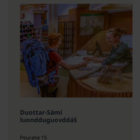
Duottar-Sámi
luondduguovddáš
Peuratie 15