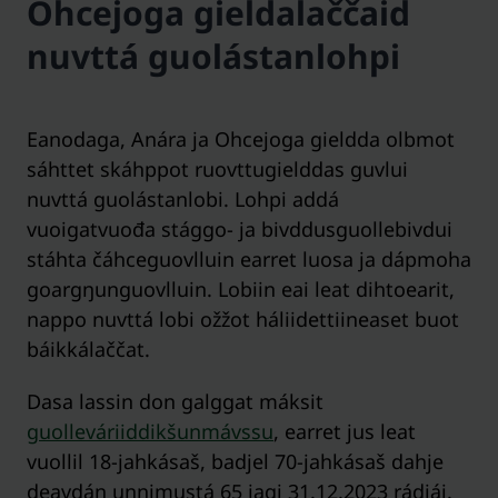
Ohcejoga gieldalaččaid
nuvttá guolástanlohpi
Eanodaga, Anára ja Ohcejoga gieldda olbmot
sáhttet skáhppot ruovttugielddas guvlui
nuvttá guolástanlobi. Lohpi addá
vuoigatvuođa stággo- ja bivddusguollebivdui
stáhta čáhceguovlluin earret luosa ja dápmoha
goargŋunguovlluin. Lobiin eai leat dihtoearit,
nappo nuvttá lobi ožžot háliidettiineaset buot
báikkálaččat.
Dasa lassin don galggat máksit
guolleváriiddikšunmávssu
, earret jus leat
vuollil 18-jahkásaš, badjel 70-jahkásaš dahje
deavdán unnimustá 65 jagi 31.12.2023 rádjái.