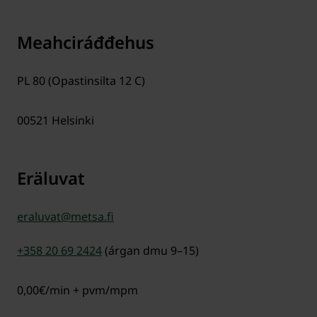
Meahciráđđehus
PL 80 (Opastinsilta 12 C)
00521
Helsinki
Eräluvat
eraluvat@metsa.fi
+358 20 69 2424
(árgan dmu 9–15)
0,00€/min + pvm/mpm