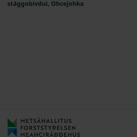
stággobivdui, Ohcejohka