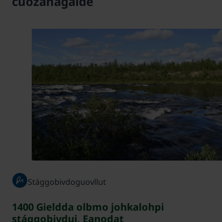
čuozáhagaide
Stággobivdoguovllut
1400 Gieldda olbmo johkalohpi
stággobivdui, Eanodat