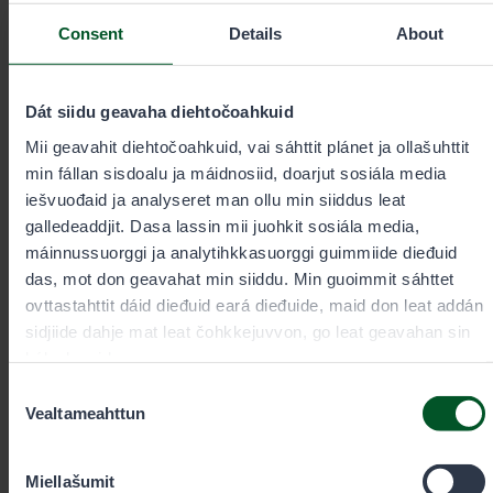
Consent
Details
About
Guollebivddu spesiálaáššedovdi
Dát siidu geavaha diehtočoahkuid
Jarmo Huhtamella
Mii geavahit diehtočoahkuid, vai sáhttit plánet ja ollašuhttit
min fállan sisdoalu ja máidnosiid, doarjut sosiála media
Doaibmabáiki
iešvuođaid ja analyseret man ollu min siiddus leat
Anár
galledeaddjit. Dasa lassin mii juohkit sosiála media,
máinnussuorggi ja analytihkkasuorggi guimmiide dieđuid
das, mot don geavahat min siiddu. Min guoimmit sáhttet
ovttastahttit dáid dieđuid eará dieđuide, maid don leat addán
+358400397534
sidjiide dahje mat leat čohkkejuvvon, go leat geavahan sin
bálvalusaid.
jarmo.huhtamella@metsa.fi
Consent
Vealtameahttun
Selection
Miellašumit