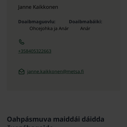
Janne Kaikkonen
Doaibmaguovlu
Doaibmabáiki
Ohcejohka ja Anár
Anár
+358405322663
janne.kaikkonen@metsa.fi
Oahpásmuva maiddái dáidda