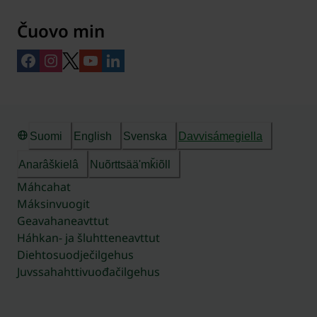
Čuovo min
Suomi
English
Svenska
Davvisámegiella
Anarâškielâ
Nuõrttsääʹmǩiõll
Máhcahat
Máksinvuogit
Geavahaneavttut
Háhkan- ja šluhtteneavttut
Diehtosuodječilgehus
Juvssahahttivuođačilgehus