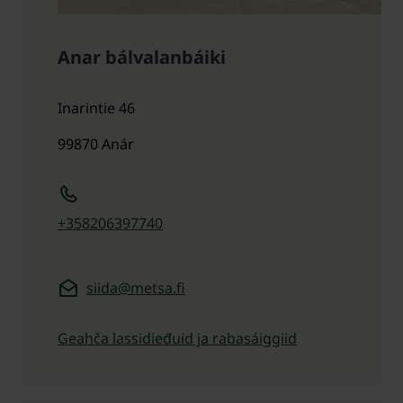
Anar bálvalanbáiki
Inarintie 46
99870
Anár
+358206397740
siida@metsa.fi
Geahča lassidieđuid ja rabasáiggiid