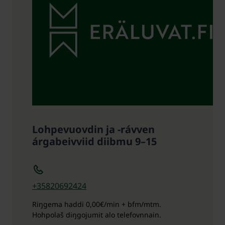
Lohpevuovdin ja -rávven
árgabeivviid diibmu 9–15
+35820692424
Riŋgema haddi
0,00€/min + bfm/mtm.
Hohpolaš diŋgojumit alo telefovnnain.