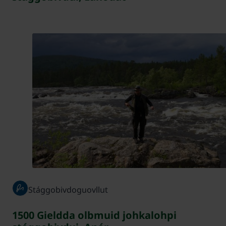
Stággobivdoguovllut
1500 Gieldda olbmuid johkalohpi