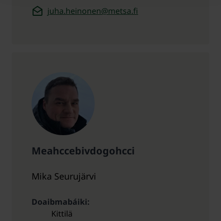
juha.heinonen@metsa.fi
Meahccebivdogohcci
Mika Seurujärvi
Doaibmabáiki
Kittilä