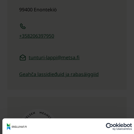
99400
Enontekiö
+358206397950
tunturi-lappi@metsa.fi
Geahča lassidieđuid ja rabasáiggiid
Oktavuođadieđut