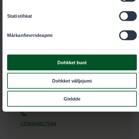
Statistihkat
Márkanfievrrideapmi
Guollebivddu spesiálaáššedovdi
Dohkket buot
Juha Heinonen
Dohkket válljejumi
Doaibmabáiki
Anár
Gieldde
+358404827044