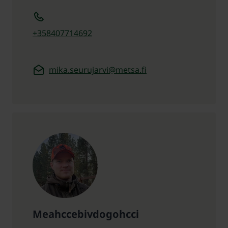
+358407714692
mika.seurujarvi@metsa.fi
Meahccebivdogohcci