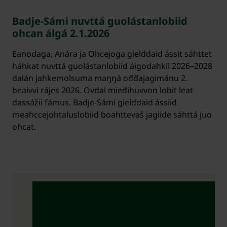
Badje-Sámi nuvttá guolástanlobiid
ohcan álgá 2.1.2026
Eanodaga, Anára ja Ohcejoga gielddaid ássit sáhttet
háhkat nuvttá guolástanlobiid áigodahkii 2026–2028
dalán jahkemolsuma maŋŋá ođđajagimánu 2.
beaivvi rájes 2026. Ovdal mieđihuvvon lobit leat
dassážii fámus. Badje-Sámi gielddaid ássiid
meahccejohtaluslobiid boahttevaš jagiide sáhttá juo
ohcat.
Oktavuođadieđut