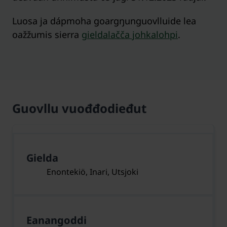
Luosa ja dápmoha goargŋunguovlluide lea
oažžumis sierra
gieldalačča johkalohpi
.
Guovllu vuođđodieđut
Gielda
Enontekiö, Inari, Utsjoki
Eanangoddi