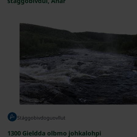
stággobivdui, Anár
Stággobivdoguovllut
1300 Gieldda olbmo johkalohpi