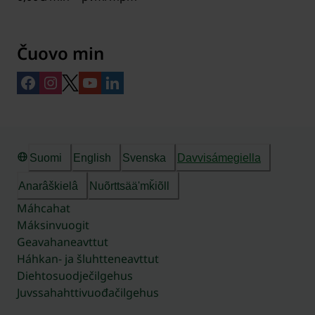
Čuovo min
Suomi
English
Svenska
Davvisámegiella
Anarâškielâ
Nuõrttsääʹmǩiõll
Máhcahat
Máksinvuogit
Geavahaneavttut
Háhkan- ja šluhtteneavttut
Diehtosuodječilgehus
Juvssahahttivuođačilgehus