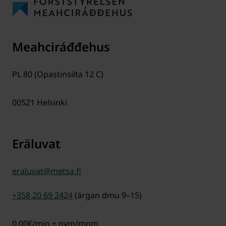
Meahciráđđehus
PL 80 (Opastinsilta 12 C)
00521
Helsinki
Eräluvat
eraluvat@metsa.fi
+358 20 69 2424
(árgan dmu 9–15)
0,00€/min + pvm/mpm