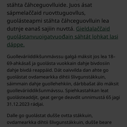
stáhta čáhceguovlluide. Juos ásat
sápmelaččaid ruovttuguovllus,
guolásteapmi stáhta čáhceguovlluin lea
dutnje eanaš sajiin nuvttá.
Gieldalaččaid
guolástanvuoigatvuođain sáhtát lohkat lasi
dáppe.
Guolleváriiddikšunmávssu galgá máksit jos lea 18–
69-ahkásaš ja guolásta vuokkain dahje bivdosiin
dahje bivdá reappáid. Dát oaivvilda dan ahte go
guolástat ovdamearkka dihtii šlivgunstákkuin,
sáimmain dahje guollehehkiin, dárbbašat álo máksit
guolleváriiddikšunmávssu. Spiehkastahkan leat
guolásteaddjit, geat gerge deavdit unnimustá 65 jagi
31.12.2023 rádjai.
Dalle go guolástat dušše ovtta stákkuin,
ovdamearkka dihtii šlivgunstákkuin, dušše beare