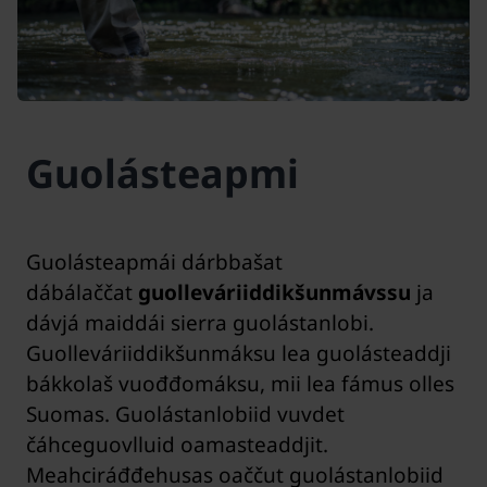
Guolásteapmi
Guolásteapmái dárbbašat
dábálaččat
guolleváriiddikšunmávssu
ja
dávjá maiddái sierra guolástanlobi.
Guolleváriiddikšunmáksu lea guolásteaddji
bákkolaš vuođđomáksu, mii lea fámus olles
Suomas. Guolástanlobiid vuvdet
čáhceguovlluid oamasteaddjit.
Meahciráđđehusas oaččut guolástanlobiid