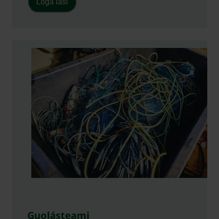
Loga lasi
Guolásteami