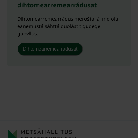
dihtomearremearrádusat
Dihtomearremearrádus meroštallá, mo olu
eanemustá sáhttá guolástit guđege
guovllus.
Dihtomearremearrádusat