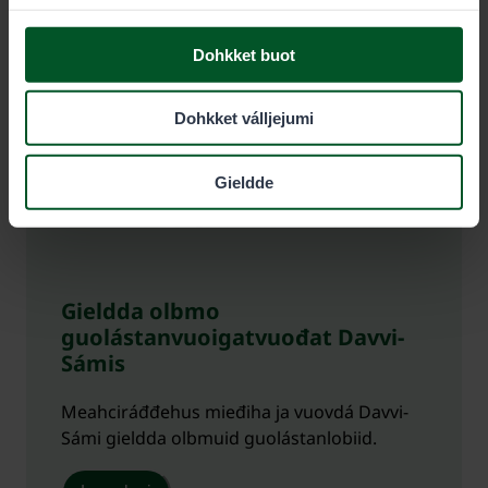
Dohkket buot
Dohkket válljejumi
Gieldde
Gieldda olbmo
guolástanvuoigatvuođat Davvi-
Sámis
Meahciráđđehus mieđiha ja vuovdá Davvi-
Sámi gieldda olbmuid guolástanlobiid.