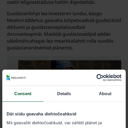
oastit iešgoasttádusa hattiin áigodatlobi.
Guolástanlohpi lea investeren lundui, dasgo
Meahciráđđehus geavaha lohpeboađuid guollečáziid
dikšumii ja guolástanvejolašvuođaid
dorvvasteapmái. Maiddái guolásteaddjiid addán
sálašmáhcahagas lea mearkkašahtti rolla suvdilis
guolástanordnemiid plánemis.
Consent
Details
About
Dát siidu geavaha diehtočoahkuid
Mii geavahit diehtočoahkuid, vai sáhttit plánet ja