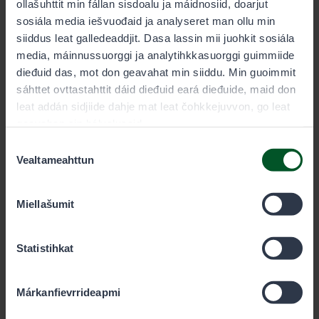
ollašuhttit min fállan sisdoalu ja máidnosiid, doarjut
sosiála media iešvuođaid ja analyseret man ollu min
siiddus leat galledeaddjit. Dasa lassin mii juohkit sosiála
media, máinnussuorggi ja analytihkkasuorggi guimmiide
Guolleváriiddikšunmáksu
dieđuid das, mot don geavahat min siiddu. Min guoimmit
sáhttet ovttastahttit dáid dieđuid eará dieđuide, maid don
Jus leat 18–69-ahkásaš ja guolástat
leat addán sidjiide dahje mat leat čohkkejuvvon, go leat
vuokkain, bivdosiin dahje bivddát reappáid,
geavahan sin bálvalusaid.
muitte máksit guolleváriiddikšunmávssu!
Consent
Dat lea guolásteaddji vuođđomáksu, man
Vealtameahttun
Selection
dárbbaša measta álo guolástanlobi lassin.
Miellašumit
Mávsse guolleváriiddikšunmávssu
Statistihkat
Márkanfievrrideapmi