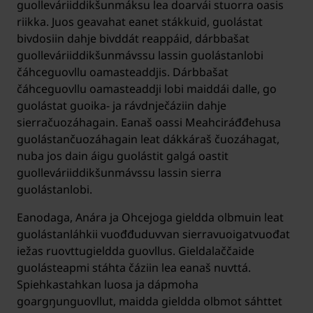
guolleváriiddikšunmáksu lea doarvái stuorra oasis
riikka. Juos geavahat eanet stákkuid, guolástat
bivdosiin dahje bivddát reappáid, dárbbašat
guolleváriiddikšunmávssu lassin guolástanlobi
čáhceguovllu oamasteaddjis. Dárbbašat
čáhceguovllu oamasteaddji lobi maiddái dalle, go
guolástat guoika- ja rávdnječáziin dahje
sierračuozáhagain. Eanaš oassi Meahciráđđehusa
guolástančuozáhagain leat dákkáraš čuozáhagat,
nuba jos dain áigu guolástit galgá oastit
guolleváriiddikšunmávssu lassin sierra
guolástanlobi.
Eanodaga, Anára ja Ohcejoga gieldda olbmuin leat
guolástanláhkii vuođđuduvvan sierravuoigatvuođat
iežas ruovttugieldda guovllus. Gieldalaččaide
guolásteapmi stáhta čáziin lea eanaš nuvttá.
Spiehkastahkan luosa ja dápmoha
goargŋunguovllut, maidda gieldda olbmot sáhttet