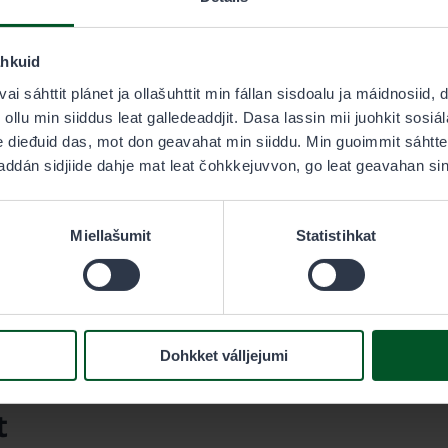
is Davvi-Suomas meahcástanlága 8 § čujuhan guovllus, don i
ahkuid
ai sáhttit plánet ja ollašuhttit min fállan sisdoalu ja máidnosiid,
usas iešguđetlágan bivdinlobiid smávvafuođđo- ja stuorrafu
ollu min siiddus leat galledeaddjit. Dasa lassin mii juohkit sosi
leat vejolašvuohta bivdit ovdamearkka dihtii bivdosearvvi g
 dieđuid das, mot don geavahat min siiddu. Min guoimmit sáhttet 
addán sidjiide dahje mat leat čohkkejuvvon, go leat geavahan sin
d sisaboađuiguin dikšojuvvojit fuođđoeatnamat ja sihkkara
sin ávvira das, ahte bivdu dáhpáhuvvá suvdilit ja lágalačča
uriid meahcástandábiid.
Miellašumit
Statistihkat
tiiváldojuvvo fuođđonálli ja báikkálaš bivddu váikkuhus me
rodagaset, duovdageaset ja lohpeeavttuideaset dáfus. Stu
oallobarggut jođus maiddái bivdoáigge.
Dohkket válljejumi
t