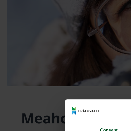
Meahccebivdu
Consent