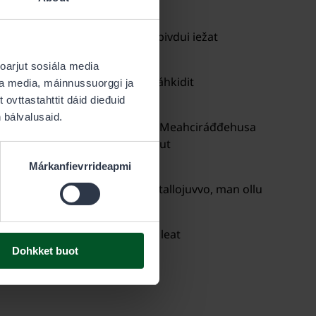
t dárbbaš sierra lobi meahccebivdui iežat
 doarjut sosiála media
ođđobivdui. Stáhta guovllut dáhkidit
ála media, máinnussuorggi ja
uovllus.
ovttastahttit dáid dieđuid
 bálvalusaid.
stojuvvo ođasmuvvi fuođđonálli. Meahciráđđehusa
t. Stáhta guovlluin berre čuovvut
Márkanfievrrideapmi
ahcivalljái. Dán maŋŋá árvvoštallojuvvo, man ollu
orámus oassi bivdoeatnamiin leat
Dohkket buot