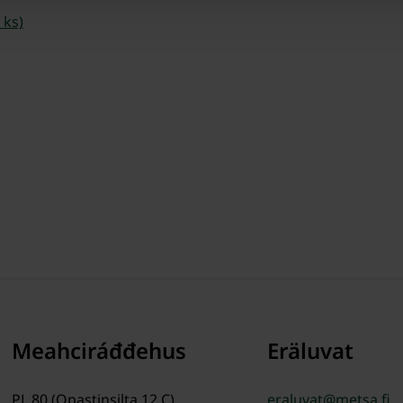
 ks)
Meahciráđđehus
Eräluvat
PL 80 (Opastinsilta 12 C)
eraluvat@metsa.fi