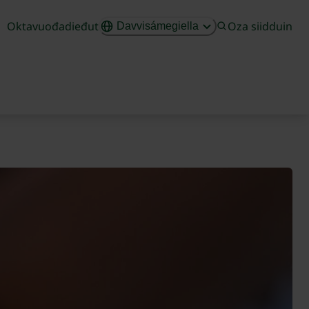
Oktavuođadieđut
Oza siidduin
Davvisámegiella