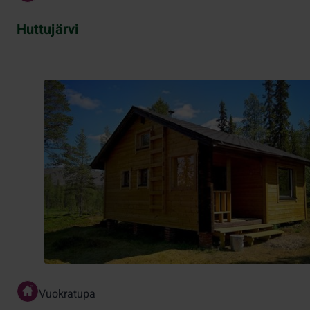
Huttujärvi
Vuokratupa