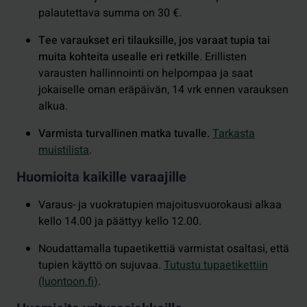
palautettava summa on 30 €.
Tee varaukset eri tilauksille, jos varaat tupia tai
muita kohteita usealle eri retkille
. Erillisten
varausten hallinnointi on helpompaa ja saat
jokaiselle oman eräpäivän, 14 vrk ennen varauksen
alkua.
Varmista turvallinen matka tuvalle.
Tarkasta
muistilista
.
Huomioita kaikille varaajille
Varaus- ja vuokratupien majoitusvuorokausi alkaa
kello 14.00 ja päättyy kello 12.00.
Noudattamalla tupaetikettiä varmistat osaltasi, että
tupien käyttö on sujuvaa.
Tutustu
tupaetikettiin
(luontoon.fi)
.