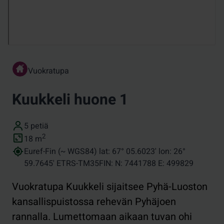
Vuokratupa
Kuukkeli huone 1
Vuodepaikat
5 petiä
Pinta-ala (neliömetreinä)
2
18
m
Koordinaatit
Euref-Fin (~ WGS84) lat: 67° 05.6023' lon: 26°
59.7645' ETRS-TM35FIN: N: 7441788 E: 499829
Vuokratupa Kuukkeli sijaitsee Pyhä-Luoston
kansallispuistossa rehevän Pyhäjoen
rannalla. Lumettomaan aikaan tuvan ohi