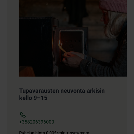
Tupavarausten neuvonta arkisin
kello 9–15
+358206396000
Puhelun hinta
0,00€/min + pvm/mpm.