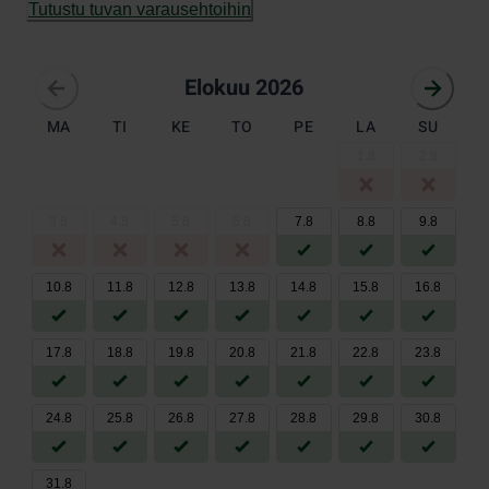
Tutustu tuvan varausehtoihin
elokuu 2026
Elokuu 2026
MA
TI
KE
TO
PE
LA
SU
1
.
8
2
.
8
3
.
8
4
.
8
5
.
8
6
.
8
7
.
8
8
.
8
9
.
8
10
.
8
11
.
8
12
.
8
13
.
8
14
.
8
15
.
8
16
.
8
17
.
8
18
.
8
19
.
8
20
.
8
21
.
8
22
.
8
23
.
8
24
.
8
25
.
8
26
.
8
27
.
8
28
.
8
29
.
8
30
.
8
31
.
8