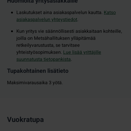
Huomioita yritysasiakkaille
Laskutukset aina asiakaspalvelun kautta.
Katso
asiakaspalvelun yhteystiedot
.
Kun yritys vie säännöllisesti asiakkaitaan kohteille,
joilla on Metsähallituksen ylläpitämää
retkeilyvarustusta, se tarvitsee
yhteistyösopimuksen.
Lue lisää yrittäjille
suunnatusta tietopankista
.
Tupakohtainen lisätieto
Maksimivarausaika 3 yötä.
Vuokratupa