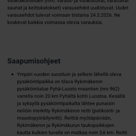
vuokrakohteiden (mm. varaus- ja vuokratuvat, varattavat
saunat ja keittokatokset) varausehdot uudistuvat. Uudet
varausehdot tulevat voimaan tiistaina 24.3.2026. Ne
koskevat kaikkia voimassa olevia varauksia.
Saapumisohjeet
Ympäri vuoden suosituin ja selkein lähellä oleva
pysäköintipaikka on tilava Rykimäkeron
pysäköintialue Pyhä-Luosto maantien (nro 962)
varrella noin 20 km Pyhältä kohti Luostoa. Kesällä
ja syksyllä pysäköintipaikalta lähtee punaisin
neliöin merkitty Rykimäkeron reitti (patikointi- ja
maastopyöräilyreitti). Reittiä myötäpäivään,
Rykimäkeron ja Rykimäkurun taukopaikkojen
kautta kulkien tuvalle on matkaa noin 3,6 km. Reitti