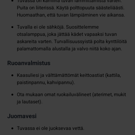
Tuvassa on kamiina tuvan lämmittämistä varten.
Puita on liiterissä. Käytä polttopuuta säästeliäästi.
Huomaathan, että tuvan lämpiäminen vie aikansa.
Tuvalla ei ole sähköjä. Suosittelemme
otsalamppua, joka jättää kädet vapaaksi tuvan
askareita varten. Turvallisuussyistä polta kynttilöitä
palamattomalla alustalla ja valvo niitä koko ajan.
Ruoanvalmistus
Kaasuliesi ja välttämättömät keittoastiat (kattila,
paistinpannu, kahvipannu).
Ota mukaan omat ruokailuvälineet (aterimet, mukit
ja lautaset).
Juomavesi
Tuvassa ei ole juoksevaa vettä.