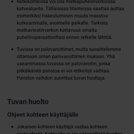
Retkikohteissa voi olla matkapuhelinverkoissa
katvealueita. Tällaisissa tilanteissa saattaa auttaa
esimerkiksi hakeutuminen muuta maastoa
korkeammalle, avoimelle paikalle. Tarkista
matkaviestinverkon kattavuus omalta
puhelinoperaattoriltasi ennen retkelle lähtöä.
Tuvissa on palovaroittimet, mutta suosittelemme
ottamaan oman palovaroittimen mukaan. Yhä
useammassa tuvassa on palovaroitin, jonka
pitkäikäistä paristoa ei voi retkeilijä vaihtaa.
Pariston vaihdon suorittaa tuvan huoltaja.
Tuvan huolto
Ohjeet kohteen käyttäjälle
Jokainen kohteen käyttäjä vastaa kohteen
siisteydestä. Kohteella ei ole säännöllistä huoltoa.