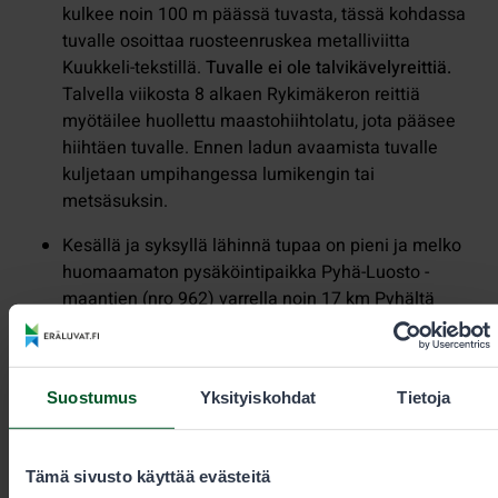
kulkee noin 100 m päässä tuvasta, tässä kohdassa
tuvalle osoittaa ruosteenruskea metalliviitta
Kuukkeli-tekstillä.
Tuvalle ei ole talvikävelyreittiä.
Talvella viikosta 8 alkaen Rykimäkeron reittiä
myötäilee huollettu maastohiihtolatu, jota pääsee
hiihtäen tuvalle. Ennen ladun avaamista tuvalle
kuljetaan umpihangessa lumikengin tai
metsäsuksin.
Kesällä ja syksyllä lähinnä tupaa on pieni ja melko
huomaamaton pysäköintipaikka Pyhä-Luosto -
maantien (nro 962) varrella noin 17 km Pyhältä
kohti Luostoa. Pysäköintipaikalla ei ole
talvikunnossapitoa. Pysäköintipaikalta on
selkeähkö polku (ei talvikunnossapitoa) tuvalle,
Suostumus
Yksityiskohdat
Tietoja
kävelymatkaa noin 1,5 km.
Julkisilla kulkuneuvoilla
Tämä sivusto käyttää evästeitä
Luostolle pääsee
linja-autolla (matkahuolto.fi)