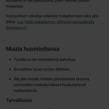
Kohteella ei ole jäteastioita, joten viethän jätteet
mukanasi.
Vastuullinen ulkoilija retkeilee roskattomasti eikä jätä
jälkiä.
Lue lisää roskattoman retkeilyn periaatteista
(luontoon.fi)
.
Muuta huomioitavaa
Tuvalla ei ole esteettömiä palveluja.
Siivoathan tuvan ennen lähtöäsi.
Älä jätä tuvalle mitään ylimääräistä tavaraa,
esimerkiksi ruokatarvikkeet houkuttelevat
haittaeläimiä.
Turvallisuus