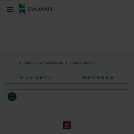
Hyppää
sisältöön
…
Kaikki vuokrattavat tuvat
Kuukkeli huone 1
Sijainti kartalla
Kohteen kuvat