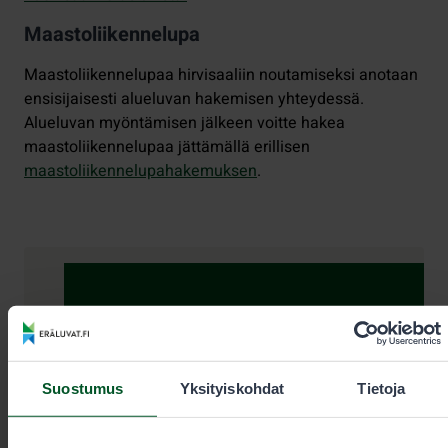
Maastoliikennelupa
Maastoliikennelupaa hirvisaaliin noutamiseksi anotaan
ensisijaisesti alueluvan hakemisen yhteydessä.
Alueluvan myöntämisen jälkeen voitte hakea
maastoliikennelupaa jättämällä erillisen
maastoliikennelupahakemuksen
.
Yhteystiedot
Suostumus
Yksityiskohdat
Tietoja