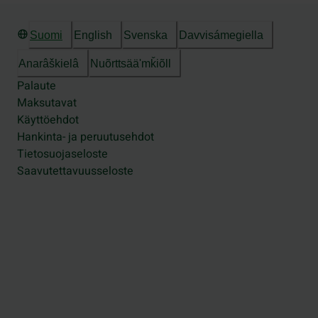
Suomi
English
Svenska
Davvisámegiella
Anarâškielâ
Nuõrttsääʹmǩiõll
Palaute
Maksutavat
Käyttöehdot
Hankinta- ja peruutusehdot
Tietosuojaseloste
Saavutettavuusseloste