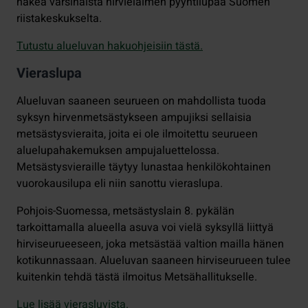
hakea varsinaista hirvieläimen pyyntilupaa Suomen
riistakeskukselta.
Tutustu alueluvan hakuohjeisiin tästä.
Vieraslupa
Alueluvan saaneen seurueen on mahdollista tuoda
syksyn hirvenmetsästykseen ampujiksi sellaisia
metsästysvieraita, joita ei ole ilmoitettu seurueen
aluelupahakemuksen ampujaluettelossa.
Metsästysvieraille täytyy lunastaa henkilökohtainen
vuorokausilupa eli niin sanottu vieraslupa.
Pohjois-Suomessa, metsästyslain 8. pykälän
tarkoittamalla alueella asuva voi vielä syksyllä liittyä
hirviseurueeseen, joka metsästää valtion mailla hänen
kotikunnassaan. Alueluvan saaneen hirviseurueen tulee
kuitenkin tehdä tästä ilmoitus Metsähallitukselle.
Lue lisää vierasluvista.