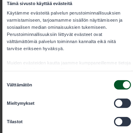
Tämä sivusto käyttää evästeitä
Käytämme evästeitä palvelun perustoiminnallisuuksien
varmistamiseen, tarjoamamme sisällön näyttämiseen ja
sosiaalisen median ominaisuuksien tukemiseen.
Perustoiminnallisuuksiin liittyvät evästeet ovat
välttämättömiä palvelun toiminnan kannalta eikä niitä
Lupamyynti ja -neuvonta arkisin
tarvitse erikseen hyväksyä.
kello 9–15
Muiden evästeiden kautta jaamme kumppaneillemme tietoja
vuorovaikutuksestasi sisällön kanssa. Kumppanimme
voivat yhdistää näitä tietoja muihin tietoihin, joita olet
Suostumuksen
+35820692424
antanut heille tai joita on kerätty, kun olet käyttänyt heidän
Välttämätön
valinta
palvelujaan. Voit sallia haluamasi evästeet alta.
Puhelun hinta
0,00€/min + pvm/mpm. Kiireelliset
tilaukset aina puhelimitse.
Mieltymykset
Tilastot
eraluvat@metsa.fi