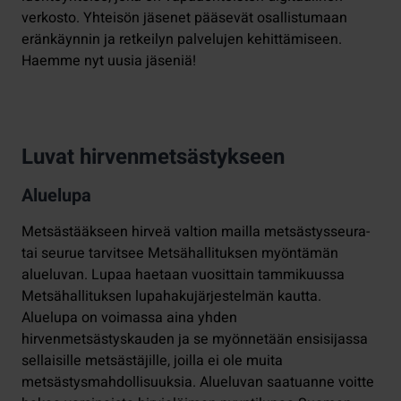
verkosto. Yhteisön jäsenet pääsevät osallistumaan
eränkäynnin ja retkeilyn palvelujen kehittämiseen.
Haemme nyt uusia jäseniä!
Luvat hirvenmetsästykseen
Aluelupa
Metsästääkseen hirveä valtion mailla metsästysseura-
tai seurue tarvitsee Metsähallituksen myöntämän
alueluvan. Lupaa haetaan vuosittain tammikuussa
Metsähallituksen lupahakujärjestelmän kautta.
Aluelupa on voimassa aina yhden
hirvenmetsästyskauden ja se myönnetään ensisijassa
sellaisille metsästäjille, joilla ei ole muita
metsästysmahdollisuuksia. Alueluvan saatuanne voitte