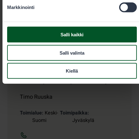
Markkinointi
Yhteystiedot
Salli kaikki
Salli valinta
Kiellä
Metsästyksen erityisasiantuntija
Timo Ruuska
Toimialue
Keski-
Toimipaikka
Suomi
Jyväskylä