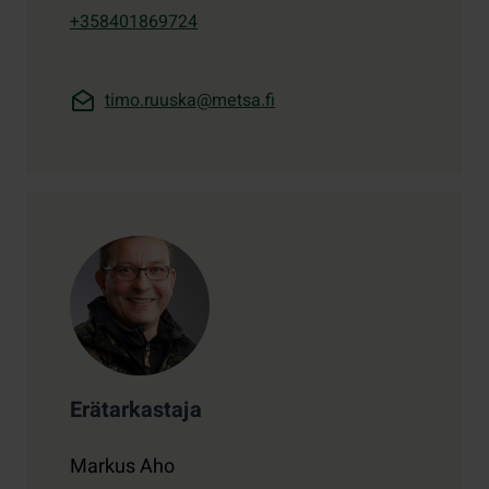
+358401869724
timo.ruuska@metsa.fi
Erätarkastaja
Markus Aho