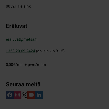
00521
Helsinki
Eräluvat
eraluvat@metsa.fi
+358 20 69 2424
(arkisin klo 9-15)
0,00€/min + pvm/mpm
Seuraa meitä