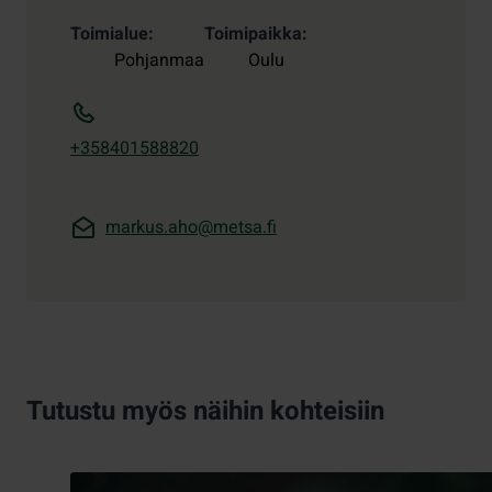
Toimialue
Toimipaikka
Pohjanmaa
Oulu
+358401588820
markus.aho@metsa.fi
Tutustu myös näihin kohteisiin