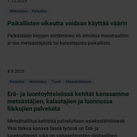
1.12.2025
Metsästys
Kalastus
Paikallisten oikeutta voidaan käyttää väärin
Pelkästään kirjojen siirtäminen eli ilmoitus maistraattiin
ei tee metsästäjästä tai kalastajasta paikallista.
8.9.2025
Kalastus
Metsästys
Tuvat
Maastoliikenne
Erä- ja luontoyhteisössä kehität kanssamme
metsästäjien, kalastajien ja luonnossa
liikkujien palveluita
Metsähallitus kehittää palveluitaan asiakaslähtöisesti.
Yksi tärkeä kanava tässä työssä on Erä- ja
luontoyhteisö, joka on vapaaehtoisten digitaalinen