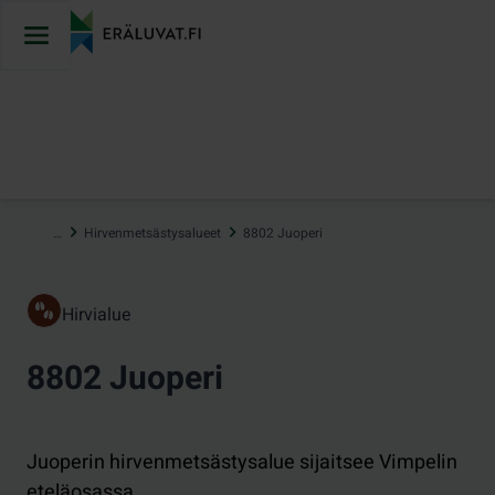
Hyppää
sisältöön
…
Hirvenmetsästysalueet
8802 Juoperi
Hirvialue
8802 Juoperi
Juoperin hirvenmetsästysalue sijaitsee Vimpelin
eteläosassa.