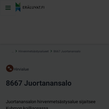
Hyppää
sisältöön
…
Hirvenmetsästysalueet
8667 Juortanansalo
Hirvialue
8667 Juortanansalo
Juortanansalon hirvenmetsästysalue sijaitsee
Kuhmon koillisosassa.