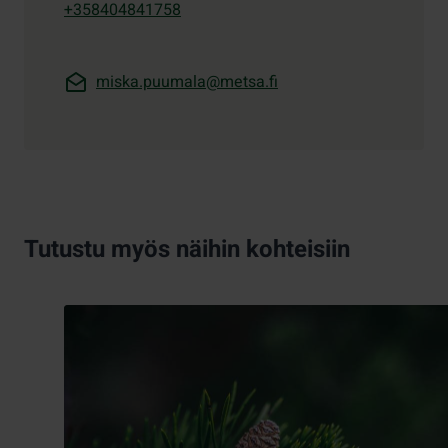
+358404841758
miska.puumala@metsa.fi
Tutustu myös näihin kohteisiin