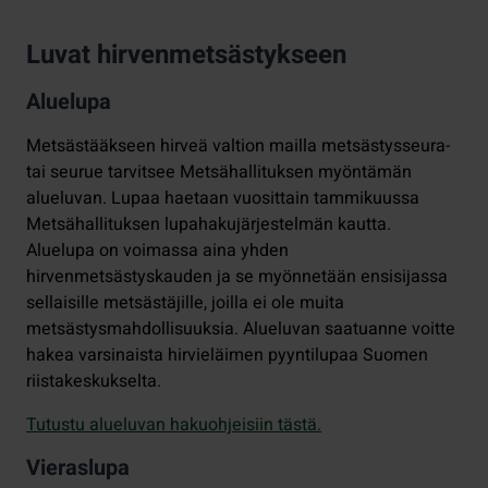
Luvat hirvenmetsästykseen
Aluelupa
Metsästääkseen hirveä valtion mailla metsästysseura-
tai seurue tarvitsee Metsähallituksen myöntämän
alueluvan. Lupaa haetaan vuosittain tammikuussa
Metsähallituksen lupahakujärjestelmän kautta.
Aluelupa on voimassa aina yhden
hirvenmetsästyskauden ja se myönnetään ensisijassa
sellaisille metsästäjille, joilla ei ole muita
metsästysmahdollisuuksia. Alueluvan saatuanne voitte
hakea varsinaista hirvieläimen pyyntilupaa Suomen
riistakeskukselta.
Tutustu alueluvan hakuohjeisiin tästä.
Vieraslupa