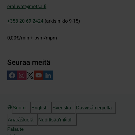
eraluvat@metsa.fi
+358 20 69 2424
(arkisin klo 9-15)
0,00€/min + pvm/mpm
Seuraa meitä
Suomi
English
Svenska
Davvisámegiella
Anarâškielâ
Nuõrttsääʹmǩiõll
Palaute