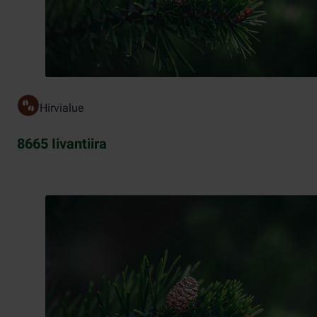
Hirvialue
8665 Iivantiira