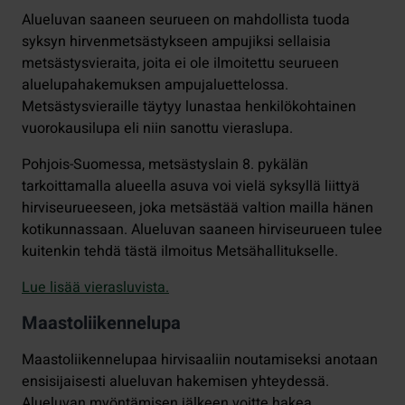
Alueluvan saaneen seurueen on mahdollista tuoda
syksyn hirvenmetsästykseen ampujiksi sellaisia
metsästysvieraita, joita ei ole ilmoitettu seurueen
aluelupahakemuksen ampujaluettelossa.
Metsästysvieraille täytyy lunastaa henkilökohtainen
vuorokausilupa eli niin sanottu vieraslupa.
Pohjois-Suomessa, metsästyslain 8. pykälän
tarkoittamalla alueella asuva voi vielä syksyllä liittyä
hirviseurueeseen, joka metsästää valtion mailla hänen
kotikunnassaan. Alueluvan saaneen hirviseurueen tulee
kuitenkin tehdä tästä ilmoitus Metsähallitukselle.
Lue lisää vierasluvista.
Maastoliikennelupa
Maastoliikennelupaa hirvisaaliin noutamiseksi anotaan
ensisijaisesti alueluvan hakemisen yhteydessä.
Alueluvan myöntämisen jälkeen voitte hakea