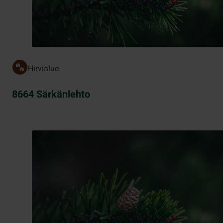
Hirvialue
8664 Särkänlehto