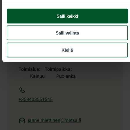
Salli kaikki
Salli valinta
Metsästyksen erityisasiantuntija
Kiellä
Janne Miettinen
Toimialue
Toimipaikka
Kainuu
Puolanka
+358403551545
janne.miettinen@metsa.fi