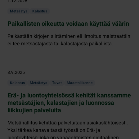
1.12.2025
Metsästys
Kalastus
Paikallisten oikeutta voidaan käyttää väärin
Pelkästään kirjojen siirtäminen eli ilmoitus maistraattiin
ei tee metsästäjästä tai kalastajasta paikallista.
8.9.2025
Kalastus
Metsästys
Tuvat
Maastoliikenne
Erä- ja luontoyhteisössä kehität kanssamme
metsästäjien, kalastajien ja luonnossa
liikkujien palveluita
Metsähallitus kehittää palveluitaan asiakaslähtöisesti.
Yksi tärkeä kanava tässä työssä on Erä- ja
luontoyhteisö, joka on vapaaehtoisten digitaalinen