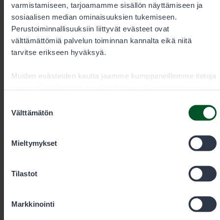
varmistamiseen, tarjoamamme sisällön näyttämiseen ja
Lupamyynti ja -neuvonta arkisin
sosiaalisen median ominaisuuksien tukemiseen.
kello 9–15
Perustoiminnallisuuksiin liittyvät evästeet ovat
välttämättömiä palvelun toiminnan kannalta eikä niitä
tarvitse erikseen hyväksyä.
+35820692424
Muiden evästeiden kautta jaamme kumppaneillemme tietoja
vuorovaikutuksestasi sisällön kanssa. Kumppanimme
Puhelun hinta
0,00€/min + pvm/mpm. Kiireelliset
voivat yhdistää näitä tietoja muihin tietoihin, joita olet
tilaukset aina puhelimitse.
Suostumuksen
antanut heille tai joita on kerätty, kun olet käyttänyt heidän
Välttämätön
valinta
palvelujaan. Voit sallia haluamasi evästeet alta.
eraluvat@metsa.fi
Mieltymykset
Tilastot
Yhteystiedot
Markkinointi