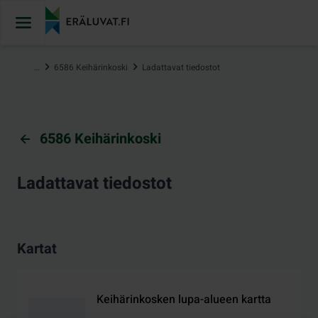
Hyppää
sisältöön
…
6586 Keihärinkoski
Ladattavat tiedostot
6586 Keihärinkoski
Ladattavat tiedostot
Kartat
Keihärinkosken lupa-alueen kartta