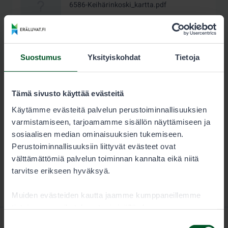
6586-Keihärinkoski_kartta.pdf
2.5 MB
Lataa
Suostumus
Yksityiskohdat
Tietoja
Tämä sivusto käyttää evästeitä
Käytämme evästeitä palvelun perustoiminnallisuuksien
varmistamiseen, tarjoamamme sisällön näyttämiseen ja
sosiaalisen median ominaisuuksien tukemiseen.
Perustoiminnallisuuksiin liittyvät evästeet ovat
välttämättömiä palvelun toiminnan kannalta eikä niitä
tarvitse erikseen hyväksyä.
Muiden evästeiden kautta jaamme kumppaneillemme
tietoja vuorovaikutuksestasi sisällön kanssa.
Kumppanimme voivat yhdistää näitä tietoja muihin
Suostumuksen