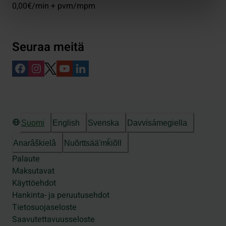
0,00€/min + pvm/mpm
Seuraa meitä
Suomi
English
Svenska
Davvisámegiella
Anarâškielâ
Nuõrttsääʹmǩiõll
Palaute
Maksutavat
Käyttöehdot
Hankinta- ja peruutusehdot
Tietosuojaseloste
Saavutettavuusseloste