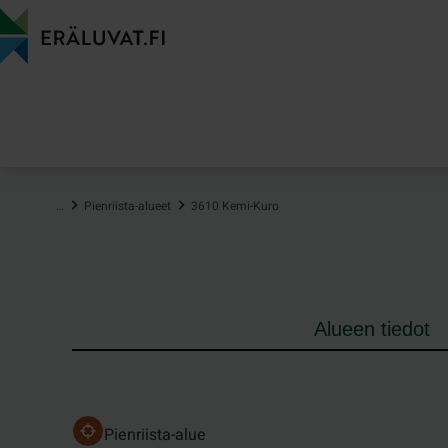
Hyppää
sisältöön
…
Pienriista-alueet
3610 Kemi-Kuro
Alueen tiedot
Pienriista-alue