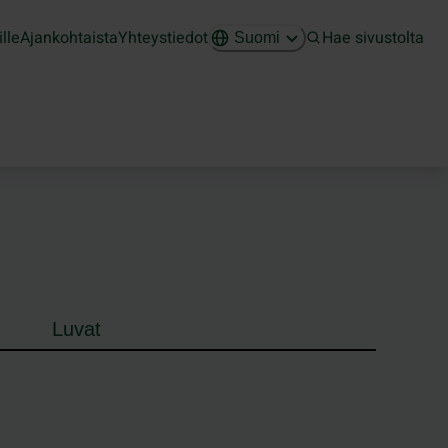
ille
Ajankohtaista
Yhteystiedot
Hae sivustolta
Suomi
Luvat