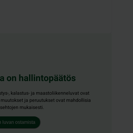
a on hallintopäätös
ys-, kalastus- ja maastoliikenneluvat ovat
n muutokset ja peruutukset ovat mahdollisia
usehtojen mukaisesti.
n luvan ostamista