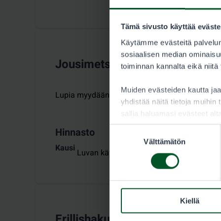
Tämä sivusto käyttää eväste
Käytämme evästeitä palvelun
sosiaalisen median ominaisuu
Jousimetsästäjän kausilupa, ves
toiminnan kannalta eikä niitä
Muiden evästeiden kautta j
Lupia myydään ajalle
:
1.8.2026–30.4.2027
yhdistää näitä tietoja muihin t
sallia haluamasi evästeet alt
Hinnasto
Suostumuksen
Välttämätön
valinta
Kausi
Luvan käyttäjä 55,00 €
Kiellä
Erillishaku: pienpetokausilupa