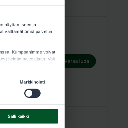
ön näyttämiseen ja
at välttämättömiä palvelun
kanssa. Kumppanimme voivat
ttänyt heidän palvelujaan. Voit
Varaa lupa
Lupaehdot
Markkinointi
Salli kaikki