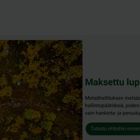
Maksettu lup
Metsähallituksen metsäst
hallintopäätöksiä, joide
vain hankinta- ja peruut
Tutustu ehtoihin enne