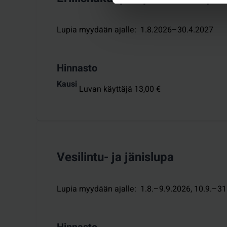
Lupia myydään ajalle
:
1.8.2026–30.4.2027
Hinnasto
Kausi
Luvan käyttäjä 13,00 €
Vesilintu- ja jänislupa
Lupia myydään ajalle
:
1.8.–9.9.2026
, 
10.9.–31