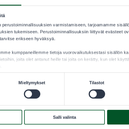
itä
 perustoiminnallisuuksien varmistamiseen, tarjoamamme sisäll
ksien tukemiseen. Perustoiminnallisuuksiin liittyvät evästeet ov
ilinnut ja jänis
 tarvitse erikseen hyväksyä.
aamme kumppaneillemme tietoja vuorovaikutuksestasi sisällön 
ietoihin, joita olet antanut heille tai joita on kerätty, kun olet käy
a.
Mieltymykset
Tilastot
Salli valinta