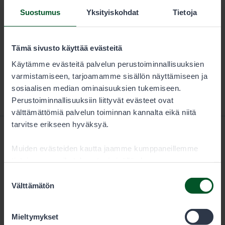
Suostumus
Yksityiskohdat
Tietoja
Ladataan...
Tämä sivusto käyttää evästeitä
Käytämme evästeitä palvelun perustoiminnallisuuksien
varmistamiseen, tarjoamamme sisällön näyttämiseen ja
sosiaalisen median ominaisuuksien tukemiseen.
Perustoiminnallisuuksiin liittyvät evästeet ovat
välttämättömiä palvelun toiminnan kannalta eikä niitä
tarvitse erikseen hyväksyä.
Muiden evästeiden kautta jaamme kumppaneillemme
tietoja vuorovaikutuksestasi sisällön kanssa.
Kumppanimme voivat yhdistää näitä tietoja muihin
Suostumuksen
tietoihin, joita olet antanut heille tai joita on kerätty, kun
Välttämätön
Metsähallitus
valinta
olet käyttänyt heidän palvelujaan. Voit sallia haluamasi
evästeet alta.
Mieltymykset
PL 80 (Opastinsilta 12 C)