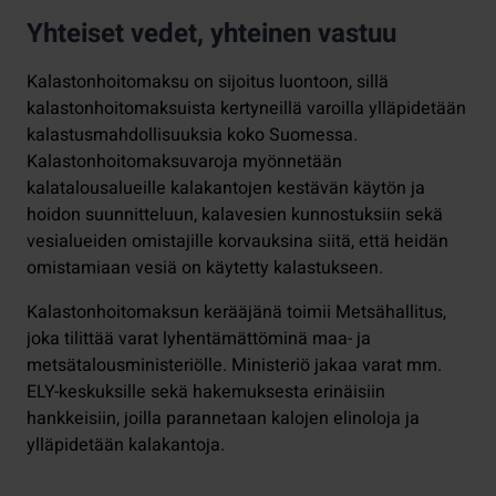
Yhteiset vedet, yhteinen vastuu
Kalastonhoitomaksu on sijoitus luontoon, sillä
kalastonhoitomaksuista kertyneillä varoilla ylläpidetään
kalastusmahdollisuuksia koko Suomessa.
Kalastonhoitomaksuvaroja myönnetään
kalatalousalueille kalakantojen kestävän käytön ja
hoidon suunnitteluun, kalavesien kunnostuksiin sekä
vesialueiden omistajille korvauksina siitä, että heidän
omistamiaan vesiä on käytetty kalastukseen.
Kalastonhoitomaksun kerääjänä toimii Metsähallitus,
joka tilittää varat lyhentämättöminä maa- ja
metsätalousministeriölle. Ministeriö jakaa varat mm.
ELY-keskuksille sekä hakemuksesta erinäisiin
hankkeisiin, joilla parannetaan kalojen elinoloja ja
ylläpidetään kalakantoja.