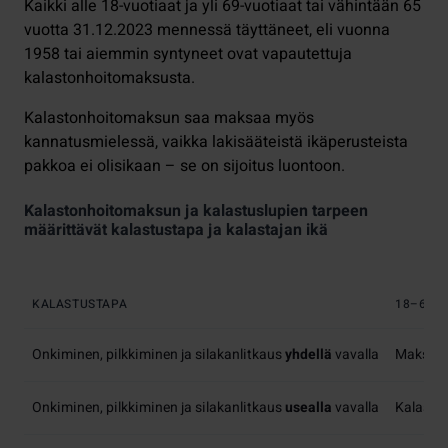
Kaikki alle 18-vuotiaat ja yli 69-vuotiaat tai vähintään 65
vuotta 31.12.2023 mennessä täyttäneet, eli vuonna
1958 tai aiemmin syntyneet ovat vapautettuja
kalastonhoitomaksusta.
Kalastonhoitomaksun saa maksaa myös
kannatusmielessä, vaikka lakisääteistä ikäperusteista
pakkoa ei olisikaan – se on sijoitus luontoon.
Kalastonhoitomaksun ja kalastuslupien tarpeen
määrittävät kalastustapa ja kalastajan ikä
KALASTUSTAPA
18–69-V
Onkiminen, pilkkiminen ja silakanlitkaus
yhdellä
vavalla
Maksuto
Onkiminen, pilkkiminen ja silakanlitkaus
usealla
vavalla
Kalaston