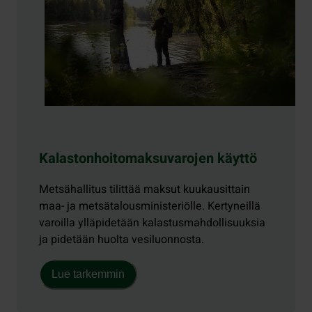
Kalastonhoitomaksuvarojen käyttö
Metsähallitus tilittää maksut kuukausittain
maa- ja metsätalousministeriölle. Kertyneillä
varoilla ylläpidetään kalastusmahdollisuuksia
ja pidetään huolta vesiluonnosta.
Lue tarkemmin