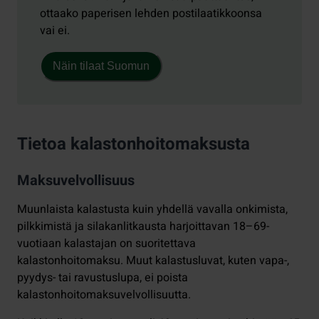
ottaako paperisen lehden postilaatikkoonsa
vai ei.
Näin tilaat Suomun
Tietoa kalastonhoitomaksusta
Maksuvelvollisuus
Muunlaista kalastusta kuin yhdellä vavalla onkimista,
pilkkimistä ja silakanlitkausta harjoittavan 18–69-
vuotiaan kalastajan on suoritettava
kalastonhoitomaksu. Muut kalastusluvat, kuten vapa-,
pyydys- tai ravustuslupa, ei poista
kalastonhoitomaksuvelvollisuutta.