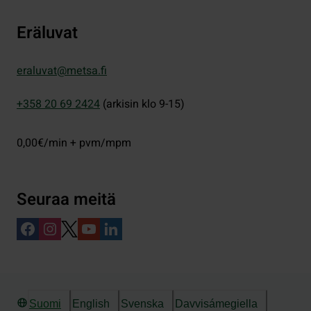
Eräluvat
eraluvat@metsa.fi
+358 20 69 2424
(arkisin klo 9-15)
0,00€/min + pvm/mpm
Seuraa meitä
Suomi
English
Svenska
Davvisámegiella