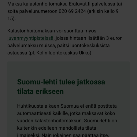
Maksa kalastonhoitomaksu Eräluvat.fi-palvelussa tai
soita palvelunumeroon 020 69 2424 (arkisin kello 9–
15).
Kalastonhoitomaksun voi suorittaa myös
luvanmyyntipisteissä
, joissa hintaan lisätään 3 euron
palvelumaksu muissa, paitsi luontokeskuksista
ostaessa (pl. Kolin luontokeskus Ukko).
Suomu-lehti tulee jatkossa
tilata erikseen
Huhtikuusta alkaen Suomua ei enää postiteta
automaattisesti kaikille, jotka maksavat koko
vuoden kalastonhoitomaksun. Suomu-lehti on
kuitenkin edelleen mahdollista tilata
ilmaiseksi. Näin jokainen saa päättää itse,