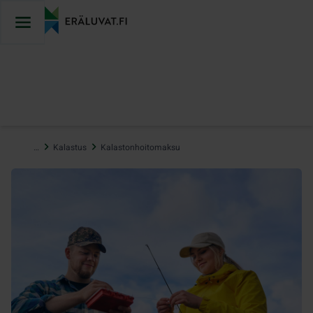
Hyppää
sisältöön
…
Kalastus
Kalastonhoitomaksu