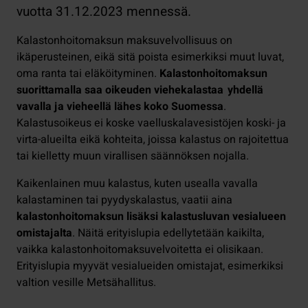
vuotta 31.12.2023 mennessä.
Kalastonhoitomaksun maksuvelvollisuus on
ikäperusteinen, eikä sitä poista esimerkiksi muut luvat,
oma ranta tai eläköityminen.
Kalastonhoitomaksun
suorittamalla saa oikeuden viehekalastaa yhdellä
vavalla ja vieheellä lähes koko Suomessa
.
Kalastusoikeus ei koske vaelluskalavesistöjen koski- ja
virta-alueilta eikä kohteita, joissa kalastus on rajoitettua
tai kielletty muun virallisen säännöksen nojalla.
Kaikenlainen muu kalastus, kuten usealla vavalla
kalastaminen tai pyydyskalastus, vaatii aina
kalastonhoitomaksun lisäksi kalastusluvan vesialueen
omistajalta
. Näitä erityislupia edellytetään kaikilta,
vaikka kalastonhoitomaksuvelvoitetta ei olisikaan.
Erityislupia myyvät vesialueiden omistajat, esimerkiksi
valtion vesille Metsähallitus.