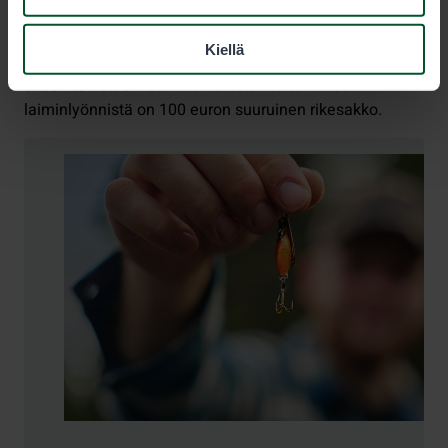
Jos kalastajalla ei ole tositetta mukanaan, hänet
määrätään käymään seitsemän päivän kuluessa
Kiellä
poliisiasemalla näyttämässä kalastushetkellä voimassa
olleen todisteen. Sanktio kalastonhoitomaksun
laiminlyönnistä on 100 euron suuruinen rikesakko.