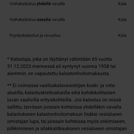
Viehekalastus
yhdellä
vavalla
Kalasto
Viehekalastus
usealla
vavalla
Kalaston
Pyydyskalastus ja ravustus
Kalaston
* Kalastaja, joka on täyttänyt vähintään 65 vuotta
31.12.2023 mennessä eli syntynyt vuonna 1958 tai
aiemmin, on vapautettu kalastonhoitomaksusta.
** Ei voimassa vaelluskalavesistöjen koski- ja virta-
alueilla, kalastuskieltoalueilla eikä kohdekohtaisen
luvan vaativilla erityiskohteilla. Jos kalastus on niissä
sallittu, tarvitaan joissain kohteissa yhdelläkin vavalla
kalastukseen kalastonhoitomaksun lisäksi vesialueen
omistajan lupa, tai joissain kohteissa myös onkimiseen,
pilkkimiseen ja silakkalitkaukseen vesialueen omistajan