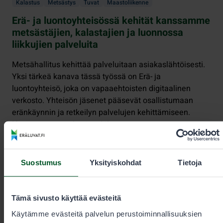
Kalastus
Metsästys
Tuvat
Maastoliikenne
Erä- ja luontoyhteisössä kehität kanssamme
metsästäjien, kalastajien ja luonnossa
liikkujien palveluita
Metsähallitus kehittää palveluitaan asiakaslähtöisesti.
Yksi tärkeä kanava tässä työssä on Erä- ja
luontoyhteisö, joka on vapaaehtoisten digitaalinen
verkosto. Yhteisön jäsenet pääsevät osallistumaan
eränkäynnin ja retkeilyn palvelujen kehittämiseen.
Haemme nyt uusia jäseniä!
Suostumus
Yksityiskohdat
Tietoja
Tämä sivusto käyttää evästeitä
Käytämme evästeitä palvelun perustoiminnallisuuksien