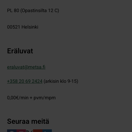
PL 80 (Opastinsilta 12 C)
00521
Helsinki
Eräluvat
eraluvat@metsa.fi
+358 20 69 2424
(arkisin klo 9-15)
0,00€/min + pvm/mpm
Seuraa meitä