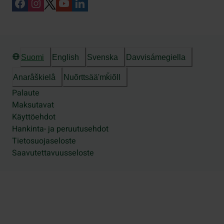
Suomi
English
Svenska
Davvisámegiella
Anarâškielâ
Nuõrttsääʹmǩiõll
Palaute
Maksutavat
Käyttöehdot
Hankinta- ja peruutusehdot
Tietosuojaseloste
Saavutettavuusseloste