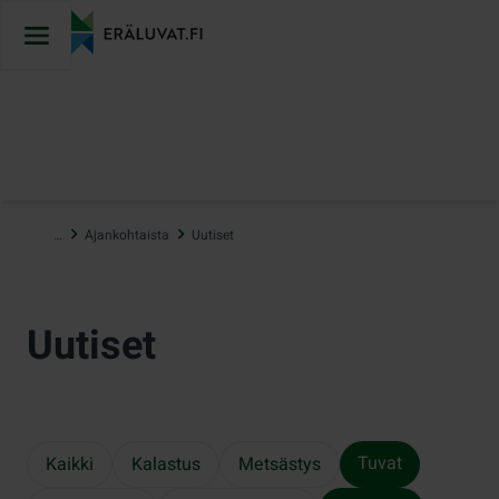
Hyppää
sisältöön
…
Ajankohtaista
Uutiset
Uutiset
Tuvat
Kaikki
Kalastus
Metsästys