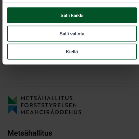
tunturialueilla.
Salli kaikki
1
2
Salli valinta
Kiellä
Metsähallitus