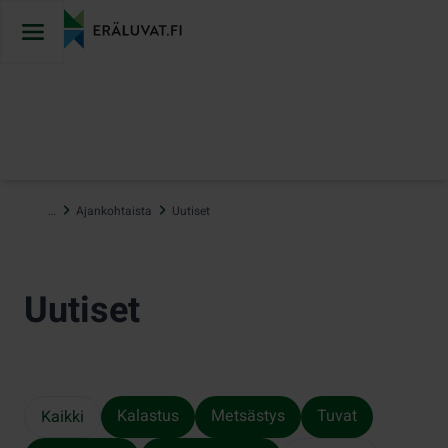
Hyppää
sisältöön
…
Ajankohtaista
Uutiset
Uutiset
Kalastus
Metsästys
Tuvat
Kaikki