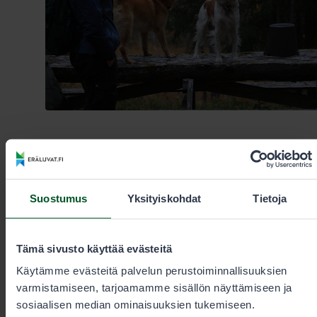
10.6.2026
Metsästys
Suostumus
Yksityiskohdat
Tietoja
Länsi-Lapin kanalintulupien myynti alkaa
torstaina 11.6.
Tämä sivusto käyttää evästeitä
Kanalinnustuksen vuorokausiluvat syksylle 2026 tulevat
myyntiin 8.–12. kesäkuuta aamuisin kello 9.00.
Käytämme evästeitä palvelun perustoiminnallisuuksien
Torstaina myyntiin tulevat Keminmaan, Kittilän, Kolarin,
varmistamiseen, tarjoamamme sisällön näyttämiseen ja
Muonion, Pellon, Rovaniemen, Ranuan, Simon, Tervolan,
sosiaalisen median ominaisuuksien tukemiseen.