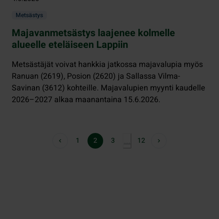
Metsästys
Majavanmetsästys laajenee kolmelle
alueelle eteläiseen Lappiin
Metsästäjät voivat hankkia jatkossa majavalupia myös
Ranuan (2619), Posion (2620) ja Sallassa Vilma-
Savinan (3612) kohteille. Majavalupien myynti kaudelle
2026–2027 alkaa maanantaina 15.6.2026.
1
2
3
12
…