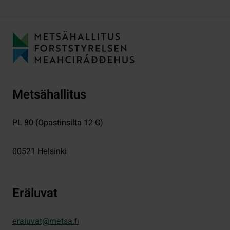
Metsähallitus
PL 80 (Opastinsilta 12 C)
00521
Helsinki
Eräluvat
eraluvat@metsa.fi