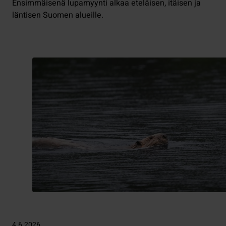
Ensimmäisenä lupamyynti alkaa eteläisen, itäisen ja
läntisen Suomen alueille.
4.6.2026