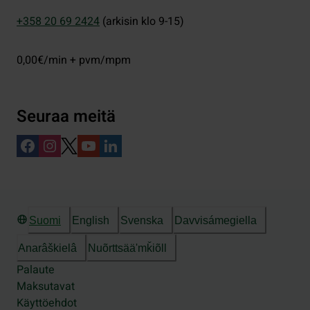
+358 20 69 2424
(arkisin klo 9-15)
0,00€/min + pvm/mpm
Seuraa meitä
Suomi
English
Svenska
Davvisámegiella
Anarâškielâ
Nuõrttsääʹmǩiõll
Palaute
Maksutavat
Käyttöehdot