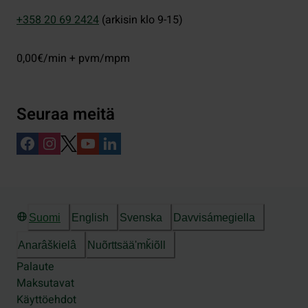
+358 20 69 2424
(arkisin klo 9-15)
0,00€/min + pvm/mpm
Seuraa meitä
Suomi
English
Svenska
Davvisámegiella
Anarâškielâ
Nuõrttsääʹmǩiõll
Palaute
Maksutavat
Käyttöehdot