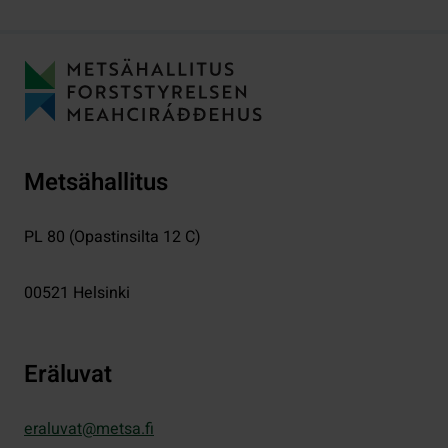
Metsähallitus
PL 80 (Opastinsilta 12 C)
00521
Helsinki
Eräluvat
eraluvat@metsa.fi