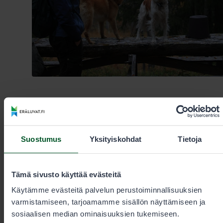
10.6.2026
Metsästys
Suostumus
Yksityiskohdat
Tietoja
Länsi-Lapin kanalintulupien myynti alkaa
torstaina 11.6.
Tämä sivusto käyttää evästeitä
Kanalinnustuksen vuorokausiluvat syksylle 2026 tulevat
myyntiin 8.–12. kesäkuuta aamuisin kello 9.00.
Käytämme evästeitä palvelun perustoiminnallisuuksien
Torstaina myyntiin tulevat Keminmaan, Kittilän, Kolarin,
varmistamiseen, tarjoamamme sisällön näyttämiseen ja
Muonion, Pellon, Rovaniemen, Ranuan, Simon, Tervolan,
sosiaalisen median ominaisuuksien tukemiseen.