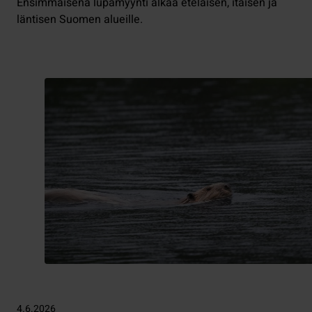
Ensimmäisenä lupamyynti alkaa eteläisen, itäisen ja
läntisen Suomen alueille.
4.6.2026