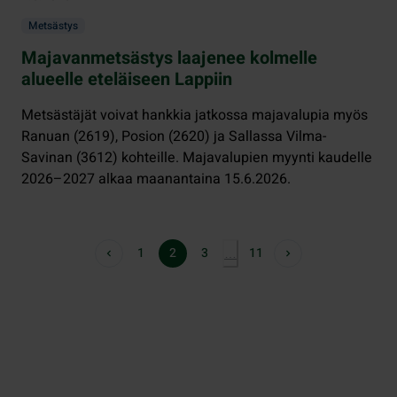
Metsästys
Majavanmetsästys laajenee kolmelle
alueelle eteläiseen Lappiin
Metsästäjät voivat hankkia jatkossa majavalupia myös
Ranuan (2619), Posion (2620) ja Sallassa Vilma-
Savinan (3612) kohteille. Majavalupien myynti kaudelle
2026–2027 alkaa maanantaina 15.6.2026.
1
2
3
11
…