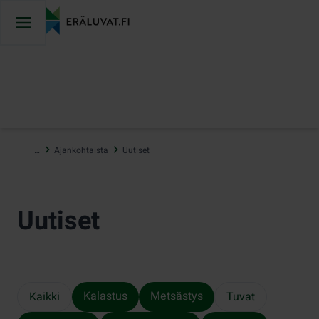
Hyppää
sisältöön
…
Ajankohtaista
Uutiset
Uutiset
Kalastus
Metsästys
Kaikki
Tuvat