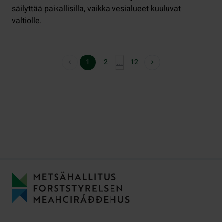
säilyttää paikallisilla, vaikka vesialueet kuuluvat
valtiolle.
1
2
12
…