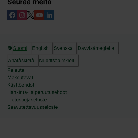
Seuraa meitä
Suomi
English
Svenska
Davvisámegiella
Anarâškielâ
Nuõrttsääʹmǩiõll
Palaute
Maksutavat
Käyttöehdot
Hankinta- ja peruutusehdot
Tietosuojaseloste
Saavutettavuusseloste