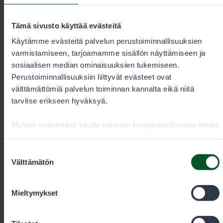
ongelmia, jotka on nyt saatu korjattua. Häiriöt ovat
koskeneet erityisesti metsästyslupia, mutta
mahdollisesti myös muita kesäkuun toisella viikolla
Tämä sivusto käyttää evästeitä
ostettuja lupia.
Käytämme evästeitä palvelun perustoiminnallisuuksien
varmistamiseen, tarjoamamme sisällön näyttämiseen ja
sosiaalisen median ominaisuuksien tukemiseen.
Perustoiminnallisuuksiin liittyvät evästeet ovat
välttämättömiä palvelun toiminnan kannalta eikä niitä
tarvitse erikseen hyväksyä.
Muiden evästeiden kautta jaamme kumppaneillemme tietoja
vuorovaikutuksestasi sisällön kanssa. Kumppanimme
voivat yhdistää näitä tietoja muihin tietoihin, joita olet
Suostumuksen
antanut heille tai joita on kerätty, kun olet käyttänyt heidän
Välttämätön
valinta
palvelujaan. Voit sallia haluamasi evästeet alta.
Mieltymykset