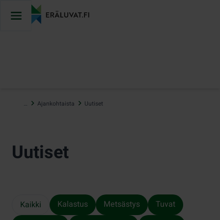
Hyppää
sisältöön
…
Ajankohtaista
Uutiset
Uutiset
Kalastus
Metsästys
Tuvat
Kaikki