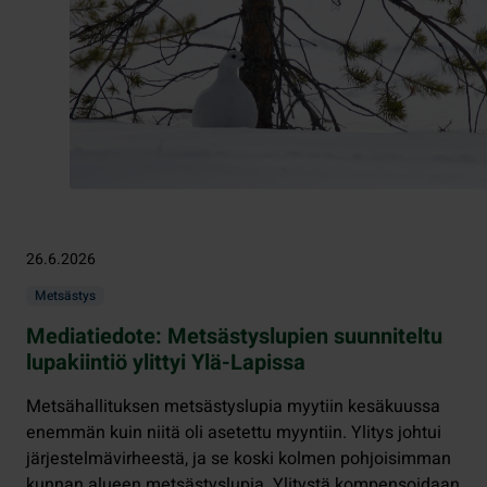
26.6.2026
Metsästys
Mediatiedote: Metsästyslupien suunniteltu
lupakiintiö ylittyi Ylä-Lapissa
Metsähallituksen metsästyslupia myytiin kesäkuussa
enemmän kuin niitä oli asetettu myyntiin. Ylitys johtui
järjestelmävirheestä, ja se koski kolmen pohjoisimman
kunnan alueen metsästyslupia. Ylitystä kompensoidaan