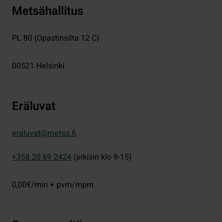
Metsähallitus
PL 80 (Opastinsilta 12 C)
00521
Helsinki
Eräluvat
eraluvat@metsa.fi
+358 20 69 2424
(arkisin klo 9-15)
0,00€/min + pvm/mpm