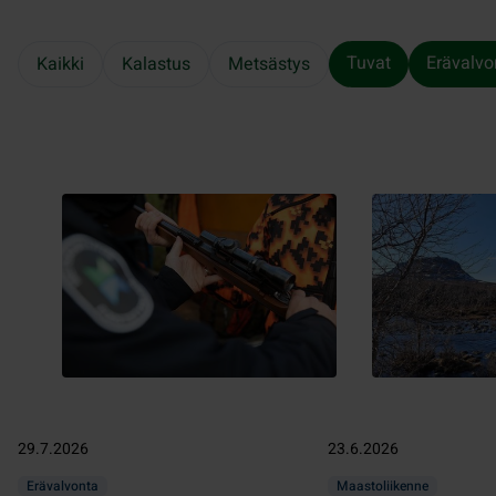
Tuvat
Erävalvo
Kaikki
Kalastus
Metsästys
29.7.2026
23.6.2026
Erävalvonta
Maastoliikenne