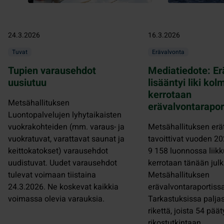
24.3.2026
16.3.2026
Tuvat
Erävalvonta
Tupien varausehdot
Mediatiedote: Er
uusiutuu
lisääntyi liki ko
kerrotaan
Metsähallituksen
erävalvontarapor
Luontopalvelujen lyhytaikaisten
vuokrakohteiden (mm. varaus- ja
Metsähallituksen erä
vuokratuvat, varattavat saunat ja
tavoittivat vuoden 2
keittokatokset) varausehdot
9 158 luonnossa liikk
uudistuvat. Uudet varausehdot
kerrotaan tänään jul
tulevat voimaan tiistaina
Metsähallituksen
24.3.2026. Ne koskevat kaikkia
erävalvontaraportissa
voimassa olevia varauksia.
Tarkastuksissa palja
rikettä, joista 54 päät
rikostutkintaan.