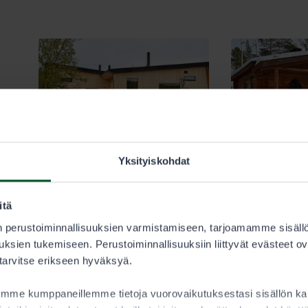
Yksityiskohdat
4.5.2026
4.5.2026
itä
Tuvat
Tuvat
 perustoiminnallisuuksien varmistamiseen, tarjoamamme sisäll
Varaus- ja vuokratupia
Selkälahden ja
ksien tukemiseen. Perustoiminnallisuuksiin liittyvät evästeet ov
vuodelle 2027 pääsee
Keimiöjärven vu
 tarvitse erikseen hyväksyä.
varaamaan 5.5. alkaen
poistuvat käytös
Eräluvat.fi:ssä
aamme kumppaneillemme tietoja vuorovaikutuksestasi sisällön 
Selkälahden ja Keimi