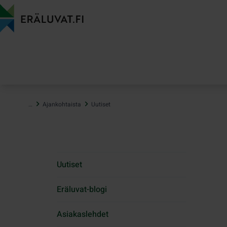
Hyppää
sisältöön
…
Ajankohtaista
Uutiset
Uutiset
Eräluvat-blogi
Asiakaslehdet