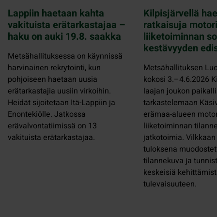
Lappiin haetaan kahta
Kilpisjärvellä hae
vakituista erätarkastajaa –
ratkaisuja motor
haku on auki 19.8. saakka
liiketoiminnan so
kestävyyden edi
Metsähallituksessa on käynnissä
harvinainen rekrytointi, kun
Metsähallituksen Luo
pohjoiseen haetaan uusia
kokosi 3.–4.6.2026 Ki
erätarkastajia uusiin virkoihin.
laajan joukon paikalli
Heidät sijoitetaan Itä-Lappiin ja
tarkastelemaan Käsi
Enontekiölle. Jatkossa
erämaa-alueen motor
erävalvontatiimissä on 13
liiketoiminnan tilanne
vakituista erätarkastajaa.
jatkotoimia. Vilkkaa
tuloksena muodostett
tilannekuva ja tunnist
keskeisiä kehittämist
tulevaisuuteen.