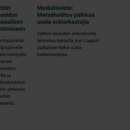
ttiin
Mediatiedote:
isoidun
Metsähallitus palkkaa
siaalisen
uusia erätarkastajia
stämiseen
Valtion alueiden erävalvonta
ntopalvelut
tehostuu syksyllä, kun Lappiin
lpisjärvelle
palkataan kaksi uutta
sia toimijoita
erätarkastajaa.
varren
isoidun
tta ja
n keskustelun
iin yhteinen
ettiin
arpeita