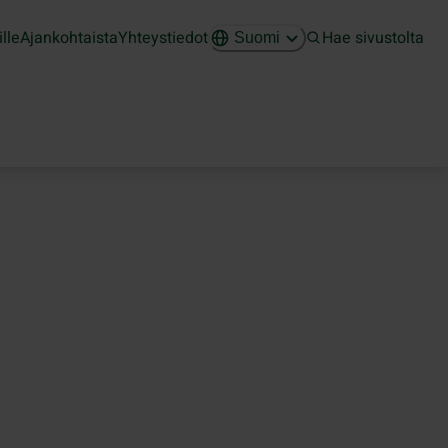
ille
Ajankohtaista
Yhteystiedot
Hae sivustolta
Suomi