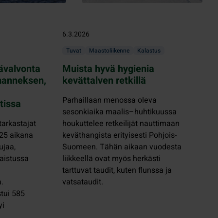
6.3.2026
Tuvat
Maastoliikenne
Kalastus
ävalvonta
Muista hyvä hygienia
lmanneksen,
kevättalven retkillä
Parhaillaan menossa oleva
tissa
sesonkiaika maalis–huhtikuussa
tarkastajat
houkuttelee retkeilijät nauttimaan
025 aikana
keväthangista erityisesti Pohjois-
ujaa,
Suomeen. Tähän aikaan vuodesta
kaistussa
liikkeellä ovat myös herkästi
tarttuvat taudit, kuten flunssa ja
.
vatsataudit.
stui 585
yi