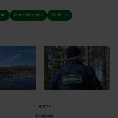
nta
Maastoliikenne
Yrittäjille
11.5.2026
Erävalvonta