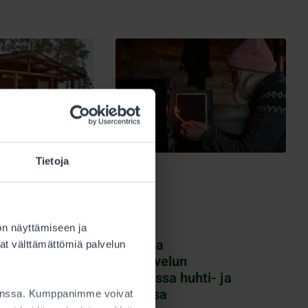
Tietoja
13.4.2026
Tuvat
ön näyttämiseen ja
Poikkeuksia
at välttämättömiä palvelun
okratuvat
asiakaspalvelun
tä
aukioloajoissa huhti- ja
toukokuussa
kanssa. Kumppanimme voivat
öjärven