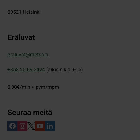
00521
Helsinki
Eräluvat
eraluvat@metsa.fi
+358 20 69 2424
(arkisin klo 9-15)
0,00€/min + pvm/mpm
Seuraa meitä