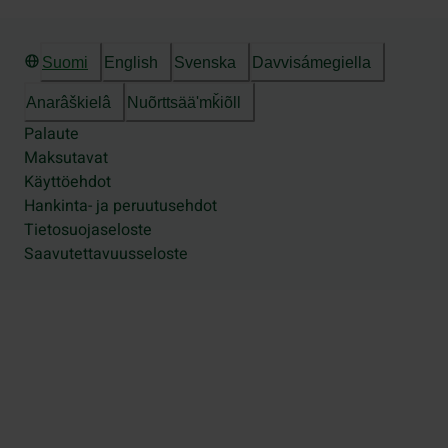
Suomi
English
Svenska
Davvisámegiella
Anarâškielâ
Nuõrttsääʹmǩiõll
Palaute
Maksutavat
Käyttöehdot
Hankinta- ja peruutusehdot
Tietosuojaseloste
Saavutettavuusseloste