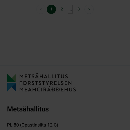
1
2
8
…
Metsähallitus
PL 80 (Opastinsilta 12 C)