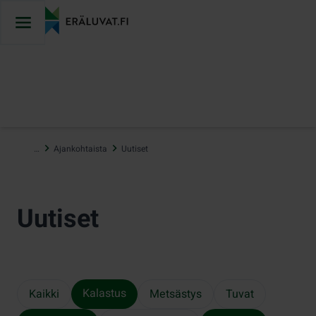
Hyppää
sisältöön
…
Ajankohtaista
Uutiset
Uutiset
Kalastus
Kaikki
Metsästys
Tuvat