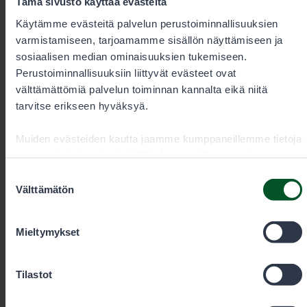
Metsähallitus on arvioinut uudelleen Tornionjoen
Tämä sivusto käyttää evästeitä
Kukkolankosken koskitilan kalastusoikeuksia.
Käytämme evästeitä palvelun perustoiminnallisuuksien
Perinnekalastus halutaan turvata ja kalastusoikeus
varmistamiseen, tarjoamamme sisällön näyttämiseen ja
säilyttää paikallisilla, vaikka vesialueet kuuluvat
sosiaalisen median ominaisuuksien tukemiseen.
valtiolle.
Perustoiminnallisuuksiin liittyvät evästeet ovat
välttämättömiä palvelun toiminnan kannalta eikä niitä
tarvitse erikseen hyväksyä.
Muiden evästeiden kautta jaamme kumppaneillemme tietoja
vuorovaikutuksestasi sisällön kanssa. Kumppanimme
voivat yhdistää näitä tietoja muihin tietoihin, joita olet
Suostumuksen
antanut heille tai joita on kerätty, kun olet käyttänyt heidän
Välttämätön
valinta
palvelujaan. Voit sallia haluamasi evästeet alta.
Mieltymykset
Tilastot