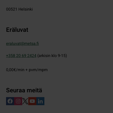
00521
Helsinki
Eräluvat
eraluvat@metsa.fi
+358 20 69 2424
(arkisin klo 9-15)
0,00€/min + pvm/mpm
Seuraa meitä