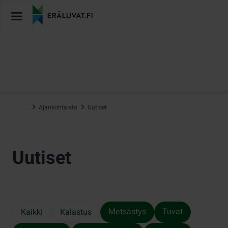
Hyppää
sisältöön
…
Ajankohtaista
Uutiset
Uutiset
Metsästys
Tuvat
Kaikki
Kalastus