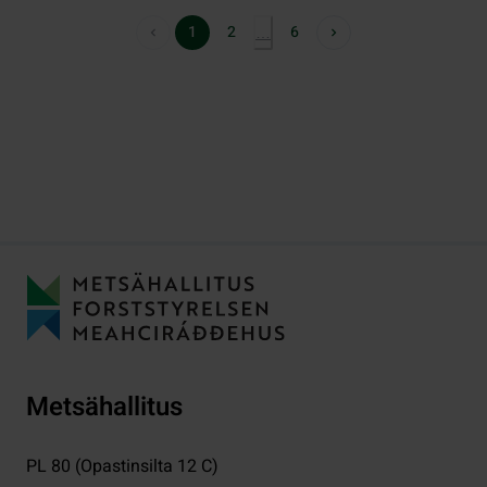
1
2
6
…
Metsähallitus
PL 80 (Opastinsilta 12 C)