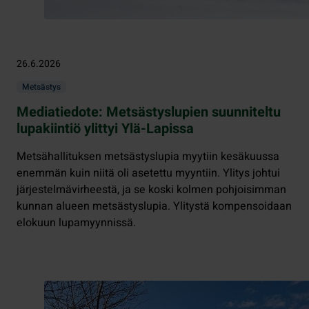
26.6.2026
Metsästys
Mediatiedote: Metsästyslupien suunniteltu
lupakiintiö ylittyi Ylä-Lapissa
Metsähallituksen metsästyslupia myytiin kesäkuussa
enemmän kuin niitä oli asetettu myyntiin. Ylitys johtui
järjestelmävirheestä, ja se koski kolmen pohjoisimman
kunnan alueen metsästyslupia. Ylitystä kompensoidaan
elokuun lupamyynnissä.