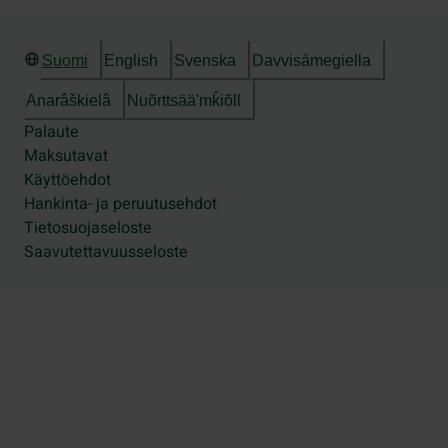
Suomi
English
Svenska
Davvisámegiella
Anarâškielâ
Nuõrttsääʹmǩiõll
Palaute
Maksutavat
Käyttöehdot
Hankinta- ja peruutusehdot
Tietosuojaseloste
Saavutettavuusseloste