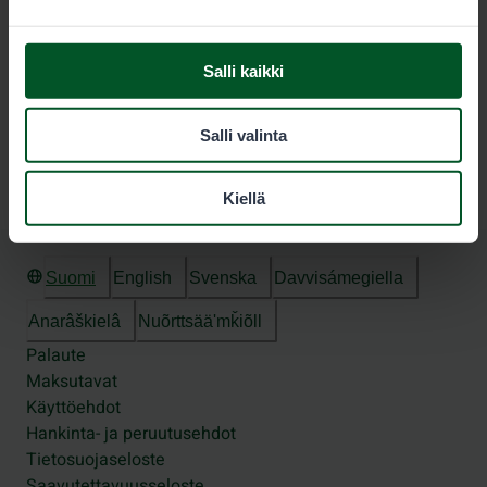
0,00€/min + pvm/mpm
Salli kaikki
Seuraa meitä
Salli valinta
Kiellä
Suomi
English
Svenska
Davvisámegiella
Anarâškielâ
Nuõrttsääʹmǩiõll
Palaute
Maksutavat
Käyttöehdot
Hankinta- ja peruutusehdot
Tietosuojaseloste
Saavutettavuusseloste