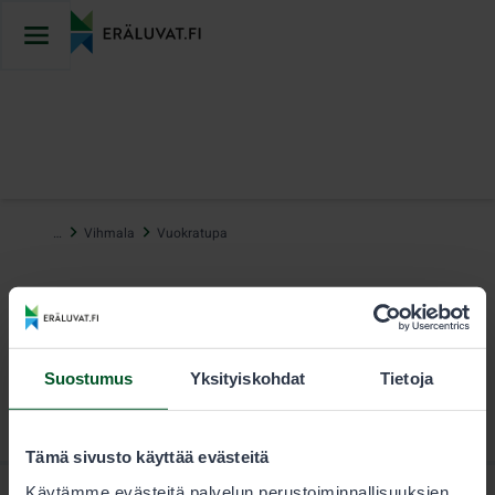
Hyppää
sisältöön
…
Vihmala
Vuokratupa
Suostumus
Yksityiskohdat
Tietoja
Tämä sivusto käyttää evästeitä
Käytämme evästeitä palvelun perustoiminnallisuuksien