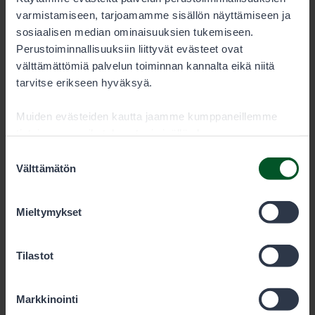
varmistamiseen, tarjoamamme sisällön näyttämiseen ja
sosiaalisen median ominaisuuksien tukemiseen.
Perustoiminnallisuuksiin liittyvät evästeet ovat
välttämättömiä palvelun toiminnan kannalta eikä niitä
Metsähallitus
tarvitse erikseen hyväksyä.
Muiden evästeiden kautta jaamme kumppaneillemme
PL 80 (Opastinsilta 12 C)
tietoja vuorovaikutuksestasi sisällön kanssa.
Kumppanimme voivat yhdistää näitä tietoja muihin
Suostumuksen
00521
Helsinki
tietoihin, joita olet antanut heille tai joita on kerätty, kun
Välttämätön
valinta
olet käyttänyt heidän palvelujaan. Voit sallia haluamasi
evästeet alta.
Mieltymykset
Eräluvat
Tilastot
eraluvat@metsa.fi
+358 20 69 2424
(arkisin klo 9-15)
Markkinointi