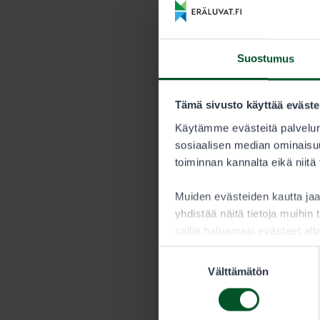
Uralupa koti
tunnistautum
Suostumus
Suomessa voi 
Metsähallituk
Tämä sivusto käyttää eväste
Metsähallituk
luokitellaan m
Käytämme evästeitä palvelun
henkilökohtais
sosiaalisen median ominaisuu
löytyvät koti
toiminnan kannalta eikä niitä
mukavia tauko
Muiden evästeiden kautta j
yhdistää näitä tietoja muihin t
sallia haluamasi evästeet alt
Suostumuksen
Välttämätön
valinta