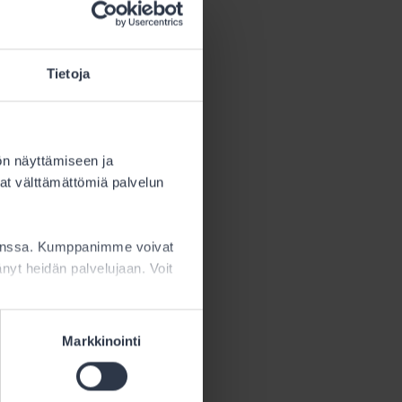
Tietoja
ien ja
an
a
ön näyttämiseen ja
urilla, jotka
at välttämättömiä palvelun
 on usein
kanssa. Kumppanimme voivat
ttänyt heidän palvelujaan. Voit
Markkinointi