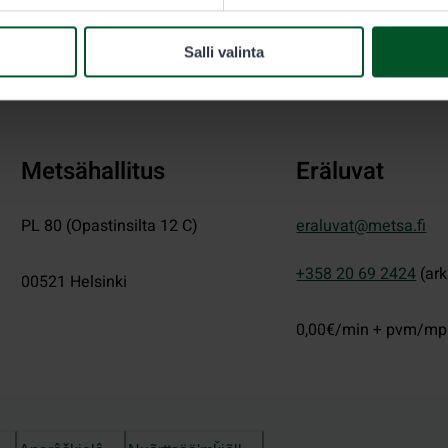
Salli valinta
Metsähallitus
Eräluvat
PL 80 (Opastinsilta 12 C)
eraluvat@metsa.fi
+358 20 69 2424
(ark
00521
Helsinki
0,00€/min + pvm/m