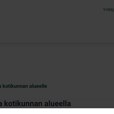
Yrittäj
a kotikunnan alueelle
a kotikunnan alueella