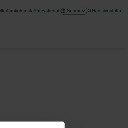
ille
Ajankohtaista
Yhteystiedot
Hae sivustolta
Suomi