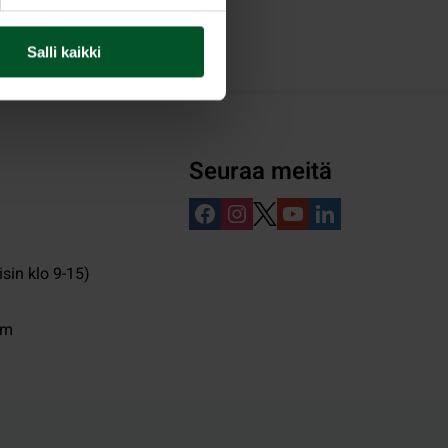
Salli kaikki
Seuraa meitä
isin klo 9-15)
pm