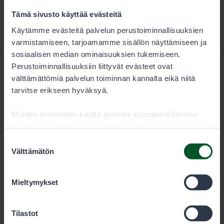
Tämä sivusto käyttää evästeitä
Käytämme evästeitä palvelun perustoiminnallisuuksien
varmistamiseen, tarjoamamme sisällön näyttämiseen ja
sosiaalisen median ominaisuuksien tukemiseen.
Perustoiminnallisuuksiin liittyvät evästeet ovat
välttämättömiä palvelun toiminnan kannalta eikä niitä
tarvitse erikseen hyväksyä.
Muiden evästeiden kautta jaamme kumppaneillemme
Metsähallitus
tietoja vuorovaikutuksestasi sisällön kanssa.
Kumppanimme voivat yhdistää näitä tietoja muihin
Suostumuksen
PL 80 (Opastinsilta 12 C)
tietoihin, joita olet antanut heille tai joita on kerätty, kun
Välttämätön
valinta
olet käyttänyt heidän palvelujaan. Voit sallia haluamasi
evästeet alta.
00521
Helsinki
Mieltymykset
Tilastot
Eräluvat