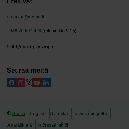
Eräluvat
eraluvat@metsa.fi
+358 20 69 2424
(arkisin klo 9-15)
0,00€/min + pvm/mpm
Seuraa meitä
Suomi
English
Svenska
Davvisámegiella
Anarâškielâ
Nuõrttsääʹmǩiõll