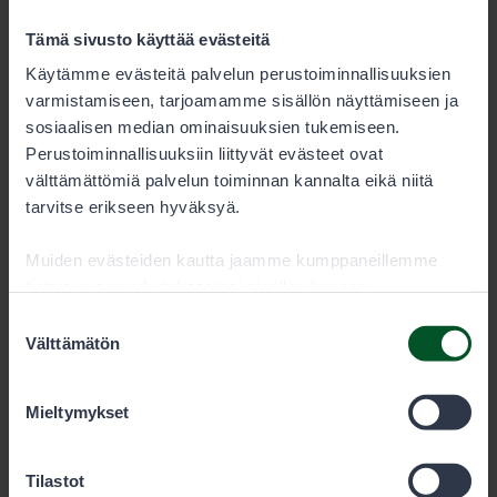
Tämä sivusto käyttää evästeitä
Käytämme evästeitä palvelun perustoiminnallisuuksien
varmistamiseen, tarjoamamme sisällön näyttämiseen ja
sosiaalisen median ominaisuuksien tukemiseen.
Perustoiminnallisuuksiin liittyvät evästeet ovat
välttämättömiä palvelun toiminnan kannalta eikä niitä
tarvitse erikseen hyväksyä.
Muiden evästeiden kautta jaamme kumppaneillemme
tietoja vuorovaikutuksestasi sisällön kanssa.
Kumppanimme voivat yhdistää näitä tietoja muihin
Suostumuksen
tietoihin, joita olet antanut heille tai joita on kerätty, kun
Välttämätön
valinta
olet käyttänyt heidän palvelujaan. Voit sallia haluamasi
evästeet alta.
Mieltymykset
Tilastot