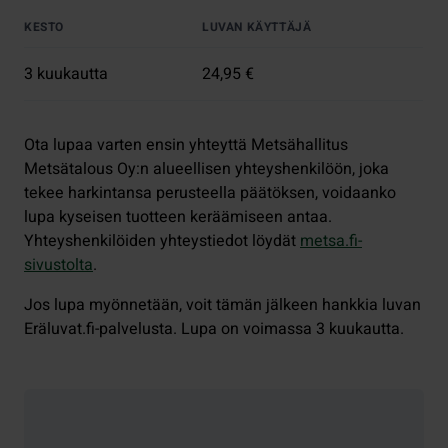
KESTO
LUVAN KÄYTTÄJÄ
3 kuukautta
24,95 €
Ota lupaa varten ensin yhteyttä Metsähallitus
Metsätalous Oy:n alueellisen yhteyshenkilöön, joka
tekee harkintansa perusteella päätöksen, voidaanko
lupa kyseisen tuotteen keräämiseen antaa.
Yhteyshenkilöiden yhteystiedot löydät
metsa.fi
-
sivustolta
.
Jos lupa myönnetään, voit tämän jälkeen hankkia luvan
Eräluvat.fi-palvelusta. Lupa on voimassa 3 kuukautta.