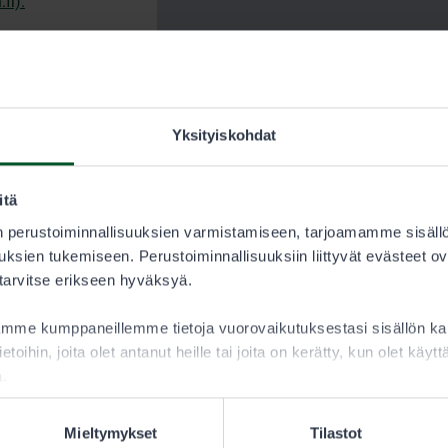
fi).
teettömät
 on myös
Yksityiskohdat
itä
di
uudeksi
 perustoiminnallisuuksien varmistamiseen, tarjoamamme sisäll
iutunut
ksien tukemiseen. Perustoiminnallisuuksiin liittyvät evästeet ov
stä
 tarvitse erikseen hyväksyä.
aamme kumppaneillemme tietoja vuorovaikutuksestasi sisällön 
ietoihin, joita olet antanut heille tai joita on kerätty, kun olet käy
a.
sa.
Mieltymykset
Tilastot