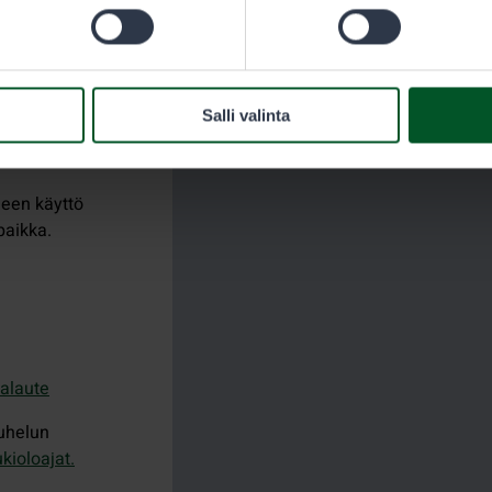
astoa.
a.
Salli valinta
een käyttö
paikka.
palaute
uhelun
kioloajat.