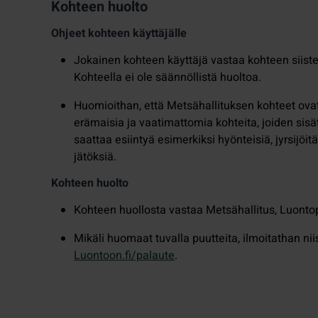
Kohteen huolto
Ohjeet kohteen käyttäjälle
Jokainen kohteen käyttäjä vastaa kohteen siist
Kohteella ei ole säännöllistä huoltoa.
Huomioithan, että Metsähallituksen kohteet ova
erämaisia ja vaatimattomia kohteita, joiden sisät
saattaa esiintyä esimerkiksi hyönteisiä, jyrsijöitä
jätöksiä.
Kohteen huolto
Kohteen huollosta vastaa Metsähallitus, Luontop
Mikäli huomaat tuvalla puutteita, ilmoitathan nii
Luontoon.fi/palaute
.