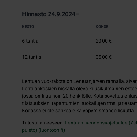
Hinnasto 24.9.2024–
KESTO
KOHDE
6 tuntia
20,00 €
12 tuntia
35,00 €
Lentuan vuokrakota on Lentuanjärven rannalla, aiva
Lentuankoskien niskalla oleva kuusikulmainen estee
jossa on tilaa noin 20 henkilölle. Kota soveltuu erilai
tilaisuuksien, tapahtumien, ruokailujen tms. järjestä
Kodassa ei ole sähköä eikä yöpymismahdollisuutta.
Tutustu alueeseen
:
Lentuan luonnonsuojelualue (Ys
puisto) (luontoon.fi)