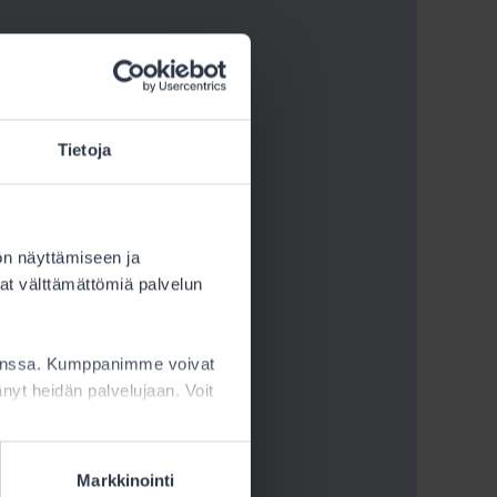
Tietoja
ön näyttämiseen ja
at välttämättömiä palvelun
kanssa. Kumppanimme voivat
ttänyt heidän palvelujaan. Voit
Markkinointi