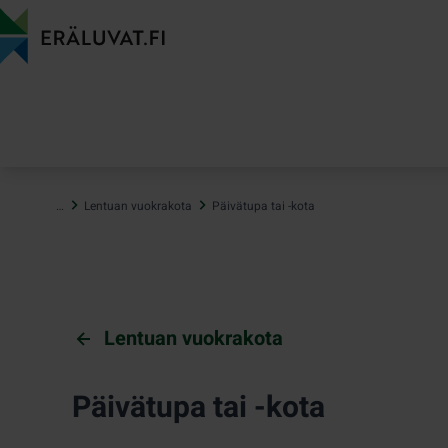
Hyppää
sisältöön
…
Lentuan vuokrakota
Päivätupa tai -kota
Lentuan vuokrakota
Päivätupa tai -kota