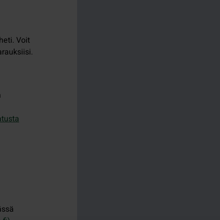
eti. Voit
auksiisi.
n
atusta
ässä