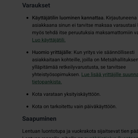
Varaukset
Käyttäjätilin luominen kannattaa.
Kirjautuneena
asiakkaana sinun ei tarvitse maksaa varaustasi h
myös tehdä itse peruutuksia maksamattomiin var
Luo käyttäjätili.
Huomio yrittäjälle
: Kun yritys vie säännöllisesti
asiakkaitaan kohteille, joilla on Metsähallitukse
ylläpitämää retkeilyvarustusta, se tarvitsee
yhteistyösopimuksen.
Lue lisää yrittäjille suunn
tietopankista.
Kota varataan yksityiskäyttöön.
Kota on tarkoitettu vain päiväkäyttöön.
Saapuminen
Lentuan luontotupa ja vuokrakota sijaitsevat tien pä