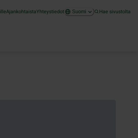
ille
Ajankohtaista
Yhteystiedot
Hae sivustolta
Suomi