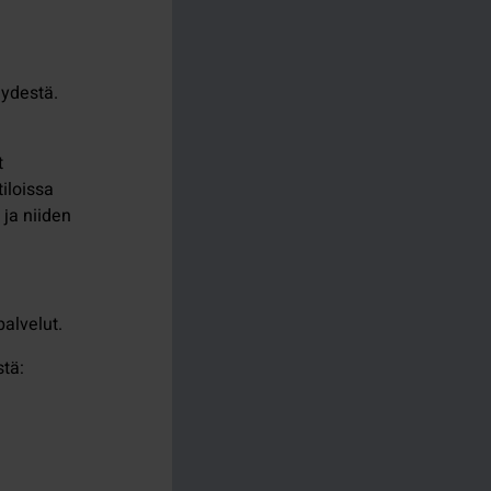
eydestä.
t
iloissa
 ja niiden
alvelut.
stä: