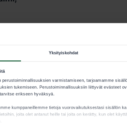
Yksityiskohdat
itä
 perustoiminnallisuuksien varmistamiseen, tarjoamamme sisäll
ksien tukemiseen. Perustoiminnallisuuksiin liittyvät evästeet ov
 tarvitse erikseen hyväksyä.
eksi.
aamme kumppaneillemme tietoja vuorovaikutuksestasi sisällön 
ietoihin, joita olet antanut heille tai joita on kerätty, kun olet käy
a.
aa lupia