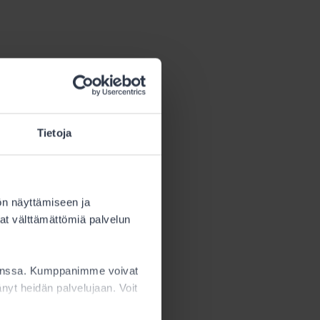
Tietoja
ön näyttämiseen ja
at välttämättömiä palvelun
kanssa. Kumppanimme voivat
ttänyt heidän palvelujaan. Voit