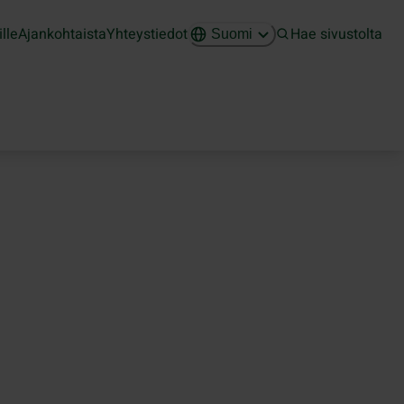
ille
Ajankohtaista
Yhteystiedot
Hae sivustolta
Suomi