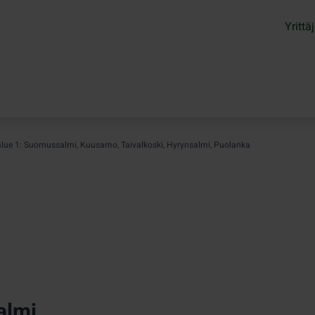
Yrittäj
oalue 1: Suomussalmi, Kuusamo, Taivalkoski, Hyrynsalmi, Puolanka
almi,