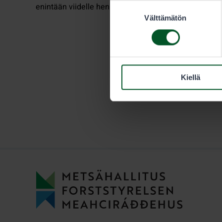
enintään viidelle henkilölle.
Suostumuksen
Välttämätön
valinta
Kiellä