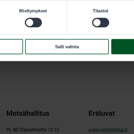
Mieltymykset
Tilastot
Salli valinta
Metsähallitus
Eräluvat
PL 80 (Opastinsilta 12 C)
eraluvat@metsa.fi