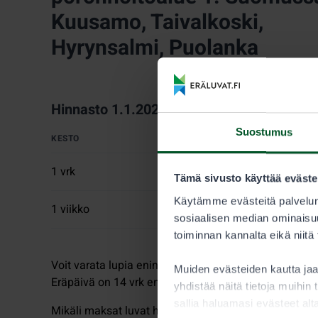
Kuusamo, Taivalkoski,
Hyrynsalmi, Puolanka
Hinnasto 1.1.2026–
Suostumus
KESTO
AIKUINEN
1 vrk
22,00 €
Tämä sivusto käyttää eväste
Käytämme evästeitä palvelun
1 viikko
60,00 €
sosiaalisen median ominaisuu
toiminnan kannalta eikä niitä
Voit varata lupia enintään seitsemäksi (7) vuorokaud
Muiden evästeiden kautta j
Eräpäivä on 14 vrk ennen luvan alkamista.
yhdistää näitä tietoja muihin t
sallia haluamasi evästeet alt
Mikäli maksat luvat heti, voit samalla tilauksella ost