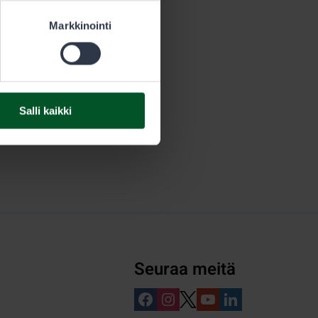
Markkinointi
Salli kaikki
Seuraa meitä