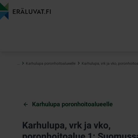
Hyppää
sisältöön
…
Karhulupa poronhoitoalueelle
Karhulupa, vrk ja vko, poronhoit
Karhulupa poronhoitoalueelle
Karhulupa, vrk ja vko,
poronhoitoalue 1: Suomuss