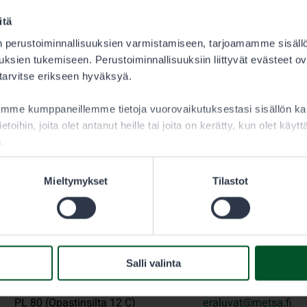
itä
 perustoiminnallisuuksien varmistamiseen, tarjoamamme sisäll
ksien tukemiseen. Perustoiminnallisuuksiin liittyvät evästeet ov
 tarvitse erikseen hyväksyä.
aamme kumppaneillemme tietoja vuorovaikutuksestasi sisällön 
ietoihin, joita olet antanut heille tai joita on kerätty, kun olet käy
a.
Mieltymykset
Tilastot
Metsähallitus
Eräluvat
Salli valinta
PL 80 (Opastinsilta 12 C)
eraluvat@metsa.fi