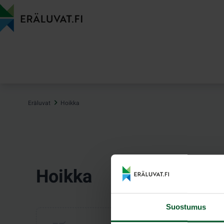
Hyppää
sisältöön
Eräluvat
Hoikka
Hoikka
Suostumus