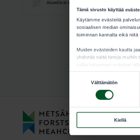
Alueelle ei ole saatavilla lupia tällä hetkellä.
Tämä sivusto käyttää eväste
Käytämme evästeitä palvelun
sosiaalisen median ominaisuu
toiminnan kannalta eikä niitä
Muiden evästeiden kautta j
yhdistää näitä tietoja muihin t
sallia haluamasi evästeet alt
Suostumuksen
Välttämätön
valinta
Kiellä