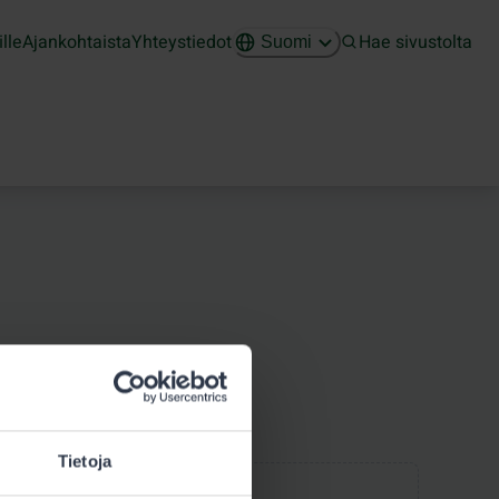
ille
Ajankohtaista
Yhteystiedot
Hae sivustolta
Suomi
Tietoja