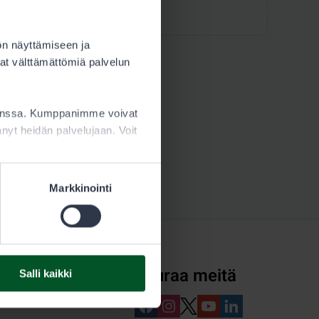
ön näyttämiseen ja
at välttämättömiä palvelun
kanssa. Kumppanimme voivat
ttänyt heidän palvelujaan. Voit
Markkinointi
Seuraa meitä
Salli kaikki