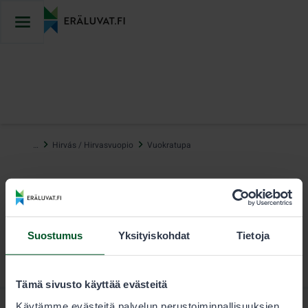
Hyppää
sisältöön
…
Hirvás / Hirvasvuopio
Vuokratupa
Suostumus
Yksityiskohdat
Tietoja
Tämä sivusto käyttää evästeitä
Käytämme evästeitä palvelun perustoiminnallisuuksien