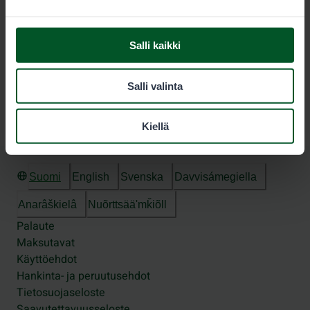
0,00€/min + pvm/mpm
Salli kaikki
Seuraa meitä
Salli valinta
Kiellä
Suomi
English
Svenska
Davvisámegiella
Anarâškielâ
Nuõrttsääʹmǩiõll
Palaute
Maksutavat
Käyttöehdot
Hankinta- ja peruutusehdot
Tietosuojaseloste
Saavutettavuusseloste