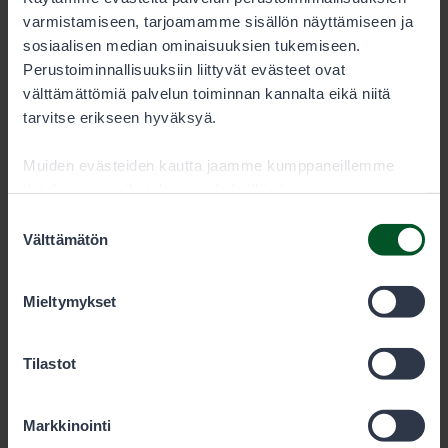
varmistamiseen, tarjoamamme sisällön näyttämiseen ja
sosiaalisen median ominaisuuksien tukemiseen.
Perustoiminnallisuuksiin liittyvät evästeet ovat
välttämättömiä palvelun toiminnan kannalta eikä niitä
Metsähallitus
tarvitse erikseen hyväksyä.
Muiden evästeiden kautta jaamme kumppaneillemme
PL 80 (Opastinsilta 12 C)
tietoja vuorovaikutuksestasi sisällön kanssa.
Kumppanimme voivat yhdistää näitä tietoja muihin
Suostumuksen
00521
Helsinki
tietoihin, joita olet antanut heille tai joita on kerätty, kun
Välttämätön
valinta
olet käyttänyt heidän palvelujaan. Voit sallia haluamasi
evästeet alta.
Mieltymykset
Eräluvat
Tilastot
eraluvat@metsa.fi
+358 20 69 2424
(arkisin klo 9-15)
Markkinointi