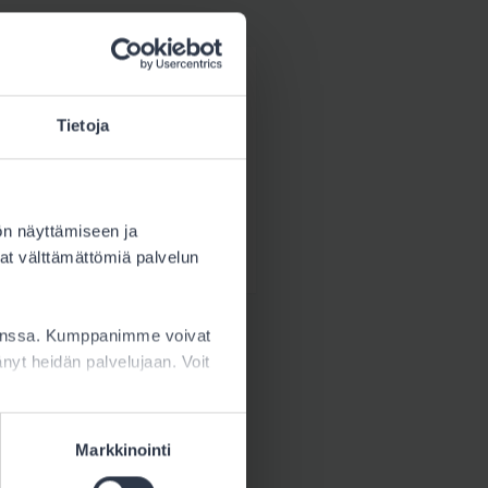
Lataa
2.1 MB
Tietoja
Lataa
29.7 kB
ön näyttämiseen ja
at välttämättömiä palvelun
kanssa. Kumppanimme voivat
ttänyt heidän palvelujaan. Voit
Markkinointi