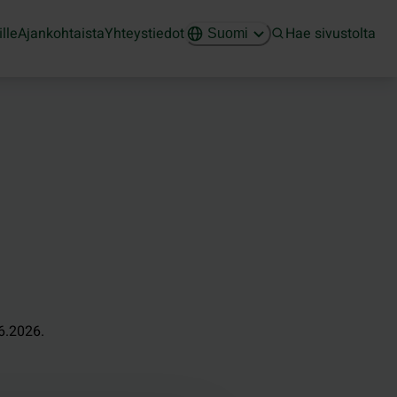
ille
Ajankohtaista
Yhteystiedot
Hae sivustolta
Suomi
6.2026.