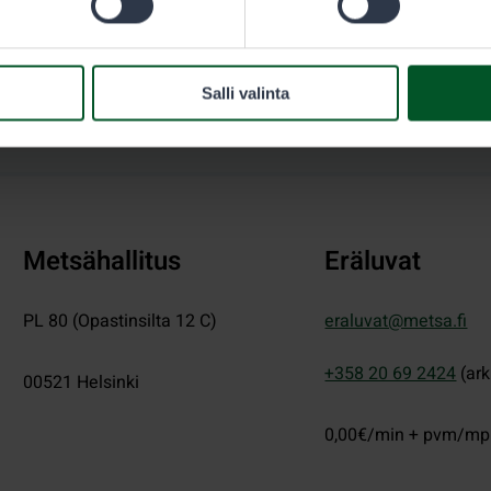
Salli valinta
Metsähallitus
Eräluvat
PL 80 (Opastinsilta 12 C)
eraluvat@metsa.fi
+358 20 69 2424
(ark
00521
Helsinki
0,00€/min + pvm/m