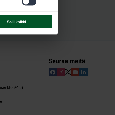
Salli kaikki
Seuraa meitä
isin klo 9-15)
pm