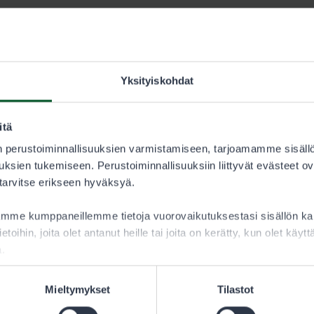
a-alueen kartta
Yksityiskohdat
rtta.pdf
itä
pa-alueen Garmin-kartta
 perustoiminnallisuuksien varmistamiseen, tarjoamamme sisäll
vialueet.img
ksien tukemiseen. Perustoiminnallisuuksiin liittyvät evästeet ov
 tarvitse erikseen hyväksyä.
aamme kumppaneillemme tietoja vuorovaikutuksestasi sisällön 
ietoihin, joita olet antanut heille tai joita on kerätty, kun olet käy
a.
Mieltymykset
Tilastot