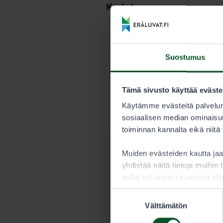
Kartat
Alarunkauksen lup
Suostumus
8271_Alarunkaus_ka
Tämä sivusto käyttää eväste
Alarunkauksen lu
Käytämme evästeitä palvelun
8271_Alarunkaus_Hir
sosiaalisen median ominaisuu
toiminnan kannalta eikä niitä
Muiden evästeiden kautta j
yhdistää näitä tietoja muihin t
sallia haluamasi evästeet alt
Suostumuksen
Välttämätön
valinta