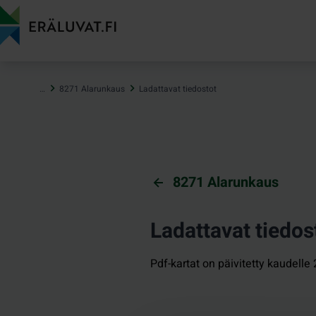
Hyppää
sisältöön
…
8271 Alarunkaus
Ladattavat tiedostot
8271 Alarunkaus
Ladattavat tiedos
Pdf-kartat on päivitetty kaudell