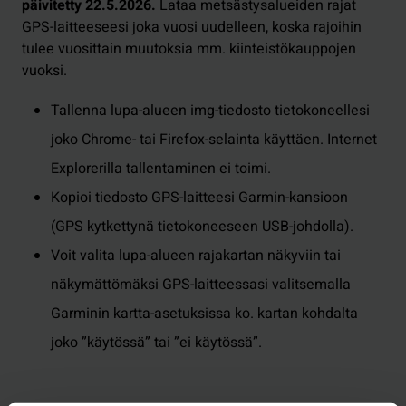
päivitetty 22.5.2026.
Lataa metsästysalueiden rajat
GPS-laitteeseesi joka vuosi uudelleen, koska rajoihin
tulee vuosittain muutoksia mm. kiinteistökauppojen
vuoksi.
Tallenna lupa-alueen img-tiedosto tietokoneellesi
joko Chrome- tai Firefox-selainta käyttäen. Internet
Explorerilla tallentaminen ei toimi.
Kopioi tiedosto GPS-laitteesi Garmin-kansioon
(GPS kytkettynä tietokoneeseen USB-johdolla).
Voit valita lupa-alueen rajakartan näkyviin tai
näkymättömäksi GPS-laitteessasi valitsemalla
Garminin kartta-asetuksissa ko. kartan kohdalta
joko ”käytössä” tai ”ei käytössä”.