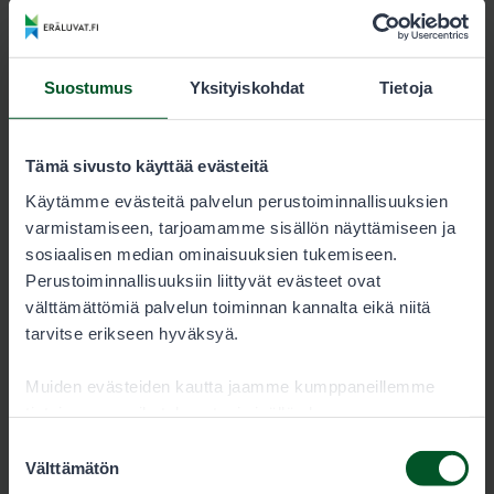
Kartat
Suostumus
Yksityiskohdat
Tietoja
Sorsasalo-Ahveninen lupa-alueen
kartta
7693-sorsasalo_ahveninen_kartta.pdf
Tämä sivusto käyttää evästeitä
Käytämme evästeitä palvelun perustoiminnallisuuksien
6.4 MB
varmistamiseen, tarjoamamme sisällön näyttämiseen ja
sosiaalisen median ominaisuuksien tukemiseen.
Lataa
Perustoiminnallisuuksiin liittyvät evästeet ovat
välttämättömiä palvelun toiminnan kannalta eikä niitä
tarvitse erikseen hyväksyä.
Sorsasalo-Ahveninen lupa-alueen
Muiden evästeiden kautta jaamme kumppaneillemme
Garmin-kartta
tietoja vuorovaikutuksestasi sisällön kanssa.
7693-sorsasalo-ahveninen_pienriista.img
Kumppanimme voivat yhdistää näitä tietoja muihin
Suostumuksen
tietoihin, joita olet antanut heille tai joita on kerätty, kun
Välttämätön
valinta
73.7 kB
olet käyttänyt heidän palvelujaan. Voit sallia haluamasi