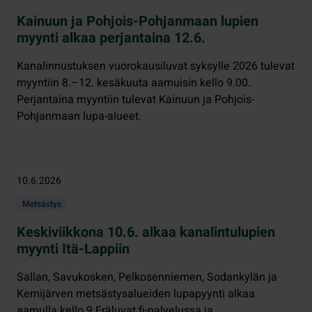
Kainuun ja Pohjois-Pohjanmaan lupien
myynti alkaa perjantaina 12.6.
Kanalinnustuksen vuorokausiluvat syksylle 2026 tulevat
myyntiin 8.–12. kesäkuuta aamuisin kello 9.00.
Perjantaina myyntiin tulevat Kainuun ja Pohjois-
Pohjanmaan lupa-alueet.
10.6.2026
Metsästys
Keskiviikkona 10.6. alkaa kanalintulupien
myynti Itä-Lappiin
Sallan, Savukosken, Pelkosenniemen, Sodankylän ja
Kemijärven metsästysalueiden lupapyynti alkaa
aamulla kello 9 Eräluvat.fi-palvelussa ja