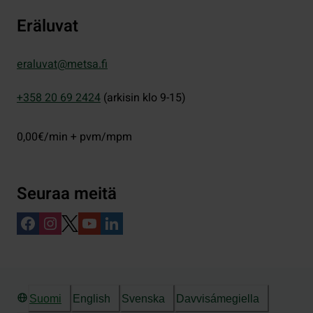
Eräluvat
eraluvat@metsa.fi
+358 20 69 2424
(arkisin klo 9-15)
0,00€/min + pvm/mpm
Seuraa meitä
Suomi
English
Svenska
Davvisámegiella