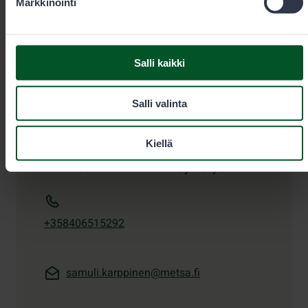
Markkinointi
Salli kaikki
Metsästyksen erityisasiantuntija
Salli valinta
Samuli Karppinen
Kiellä
Toimialue
Kaakkois-
Toimipaikka
Suomi
Jyväskylä
+358406515292
samuli.karppinen@metsa.fi