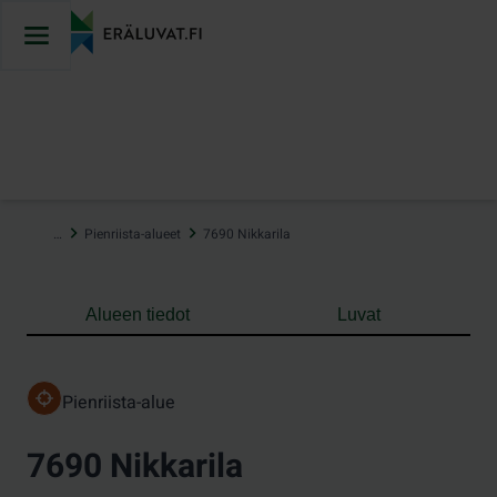
Hyppää
sisältöön
…
Pienriista-alueet
7690 Nikkarila
Alueen tiedot
Luvat
Pienriista-alue
7690 Nikkarila