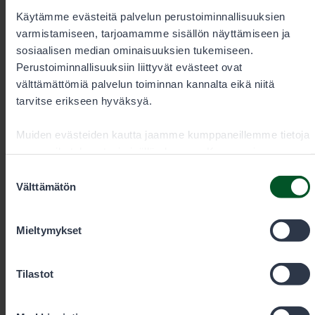
Lupamyynti ja -neuvonta arkisin
Käytämme evästeitä palvelun perustoiminnallisuuksien
kello 9–15
varmistamiseen, tarjoamamme sisällön näyttämiseen ja
sosiaalisen median ominaisuuksien tukemiseen.
Perustoiminnallisuuksiin liittyvät evästeet ovat
välttämättömiä palvelun toiminnan kannalta eikä niitä
+35820692424
tarvitse erikseen hyväksyä.
Puhelun hinta
0,00€/min + pvm/mpm. Kiireelliset
tilaukset aina puhelimitse.
Muiden evästeiden kautta jaamme kumppaneillemme tietoja
vuorovaikutuksestasi sisällön kanssa. Kumppanimme
voivat yhdistää näitä tietoja muihin tietoihin, joita olet
Suostumuksen
antanut heille tai joita on kerätty, kun olet käyttänyt heidän
Välttämätön
valinta
eraluvat@metsa.fi
palvelujaan. Voit sallia haluamasi evästeet alta.
Mieltymykset
Tilastot
Yhteystiedot