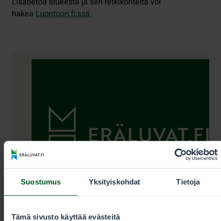
Lisätietoa alueesta ja sen retkikohteita voi
hakea
Luontoon.fi
:ssä
.
Yhteystiedot
Suostumus
Yksityiskohdat
Tietoja
Tämä sivusto käyttää evästeitä