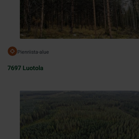
Pienriista-alue
7697 Luotola