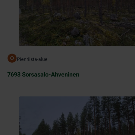
Pienriista-alue
7693 Sorsasalo-Ahveninen