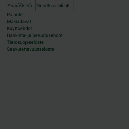
Anarâškielâ
Nuõrttsääʹmǩiõll
Palaute
Maksutavat
Käyttöehdot
Hankinta- ja peruutusehdot
Tietosuojaseloste
Saavutettavuusseloste