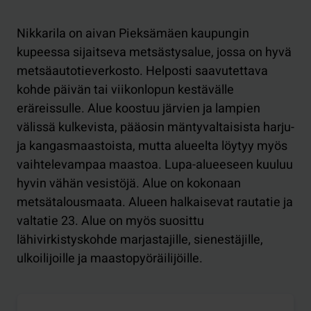
Nikkarila on aivan Pieksämäen kaupungin
kupeessa sijaitseva metsästysalue, jossa on hyvä
metsäautotieverkosto. Helposti saavutettava
kohde päivän tai viikonlopun kestävälle
eräreissulle. Alue koostuu järvien ja lampien
välissä kulkevista, pääosin mäntyvaltaisista harju-
ja kangasmaastoista, mutta alueelta löytyy myös
vaihtelevampaa maastoa. Lupa-alueeseen kuuluu
hyvin vähän vesistöjä. Alue on kokonaan
metsätalousmaata. Alueen halkaisevat rautatie ja
valtatie 23. Alue on myös suosittu
lähivirkistyskohde marjastajille, sienestäjille,
ulkoilijoille ja maastopyöräilijöille.