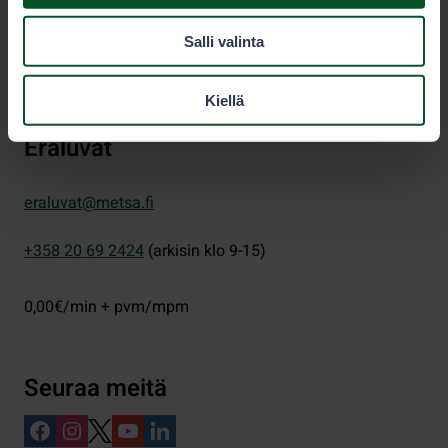
PL 80 (Opastinsilta 12 C)
Salli valinta
00521
Helsinki
Kiellä
Eräluvat
eraluvat@metsa.fi
+358 20 69 2424
(arkisin klo 9-15)
0,00€/min + pvm/mpm
Seuraa meitä