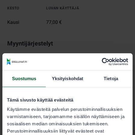
KESTO
LUVAN KÄYTTÄJÄ
Kausi
77,00 €
Myyntijärjestelyt
Metsästyksen kestävyyden varmistamiseksi jokaiselle
lupa-alueelle on määritelty myytävien vesilintu- ja
jänislupien enimmäismäärä. Lupia myydään, kunnes
tämä määrä saavutetaan.
Suostumus
Yksityiskohdat
Tietoja
Metsästäjän tulee aina tarkistaa sallitut saalislajit ja
saaliskiintiöt lupaehdoista.
Tämä sivusto käyttää evästeitä
Nuorisoluvat
Käytämme evästeitä palvelun perustoiminnallisuuksien
varmistamiseen, tarjoamamme sisällön näyttämiseen ja
Alle 15-vuotias voi metsästää pienriistaa ilman omaa
sosiaalisen median ominaisuuksien tukemiseen.
lupaa sellaisen henkilön saaliskiintiöön, joka on
Perustoiminnallisuuksiin liittyvät evästeet ovat