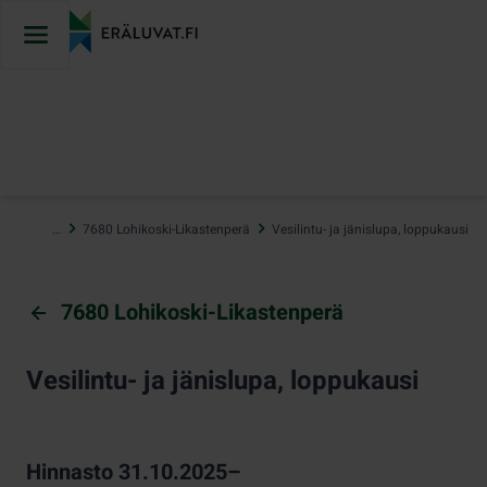
Hyppää
sisältöön
…
7680 Lohikoski-Likastenperä
Vesilintu- ja jänislupa, loppukausi
7680 Lohikoski-Likastenperä
Vesilintu- ja jänislupa, loppukausi
Hinnasto 31.10.2025–