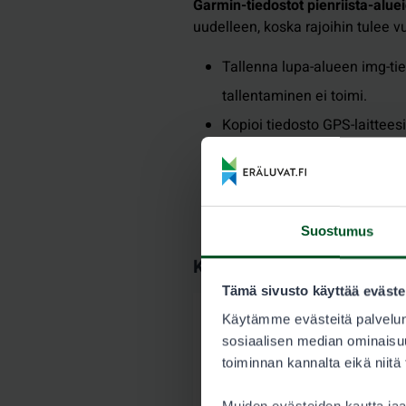
Garmin-tiedostot pienriista-aluei
uudelleen, koska rajoihin tulee 
Tallenna lupa-alueen img-tied
tallentaminen ei toimi.
Kopioi tiedosto GPS-laittee
Voit valita lupa-alueen raja
kartan kohdalta joko ”käytöss
Suostumus
Kartat
Tämä sivusto käyttää eväste
Käytämme evästeitä palvelun
Kuora-Kontiovaara
sosiaalisen median ominaisuu
7642-kuora-kontiova
toiminnan kannalta eikä niitä