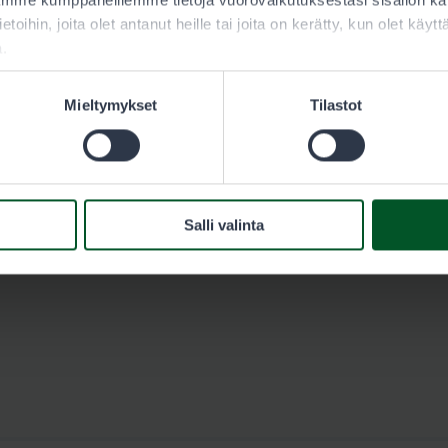
aamme kumppaneillemme tietoja vuorovaikutuksestasi sisällön 
ietoihin, joita olet antanut heille tai joita on kerätty, kun olet käy
a-Uimaharju lupa-alueen Garmin-kartta
a.
ara-uimaharju_pienriista.img
Mieltymykset
Tilastot
Salli valinta