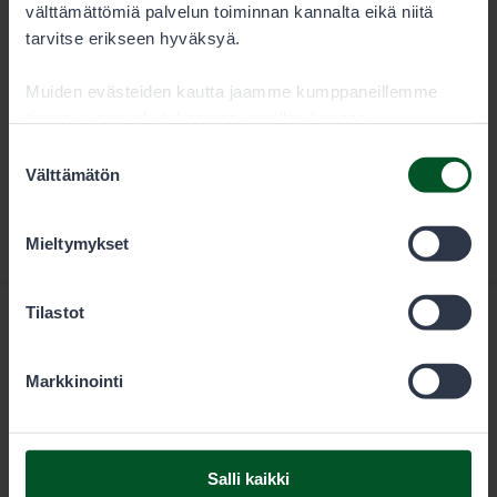
täyttänyt 18 vuotta ja jolla on aseen hallussapitolupa.
välttämättömiä palvelun toiminnan kannalta eikä niitä
Alle 15-vuotiaan metsästäjän täytyy olla hänen
tarvitse erikseen hyväksyä.
välittömässä valvonnassaan.
Muiden evästeiden kautta jaamme kumppaneillemme
tietoja vuorovaikutuksestasi sisällön kanssa.
Kumppanimme voivat yhdistää näitä tietoja muihin
Suostumuksen
tietoihin, joita olet antanut heille tai joita on kerätty, kun
Välttämätön
valinta
olet käyttänyt heidän palvelujaan. Voit sallia haluamasi
evästeet alta.
Mieltymykset
Tilastot
Markkinointi
Metsähallitus
Salli kaikki