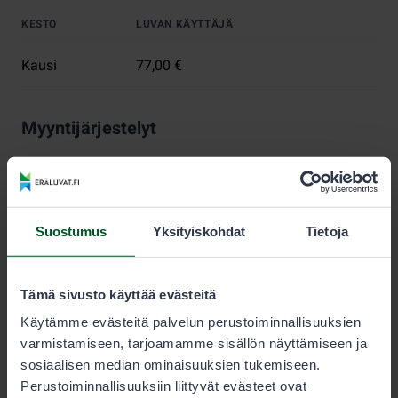
KESTO
LUVAN KÄYTTÄJÄ
Kausi
77,00 €
Myyntijärjestelyt
Metsästyksen kestävyyden varmistamiseksi jokaiselle
lupa-alueelle on määritelty myytävien vesilintu- ja
jänislupien enimmäismäärä. Lupia myydään, kunnes
tämä määrä saavutetaan.
Suostumus
Yksityiskohdat
Tietoja
Metsästäjän tulee aina tarkistaa sallitut saalislajit ja
saaliskiintiöt lupaehdoista.
Tämä sivusto käyttää evästeitä
Nuorisoluvat
Käytämme evästeitä palvelun perustoiminnallisuuksien
varmistamiseen, tarjoamamme sisällön näyttämiseen ja
Alle 15-vuotias voi metsästää pienriistaa ilman omaa
sosiaalisen median ominaisuuksien tukemiseen.
lupaa sellaisen henkilön saaliskiintiöön, joka on
Perustoiminnallisuuksiin liittyvät evästeet ovat