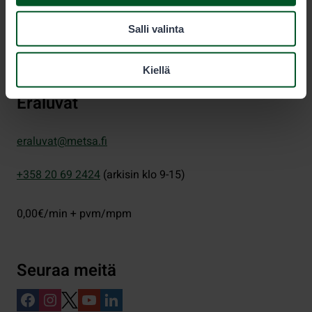
PL 80 (Opastinsilta 12 C)
Salli valinta
00521
Helsinki
Kiellä
Eräluvat
eraluvat@metsa.fi
+358 20 69 2424
(arkisin klo 9-15)
0,00€/min + pvm/mpm
Seuraa meitä