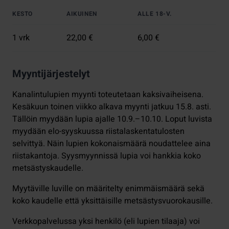
KESTO
AIKUINEN
ALLE 18-V.
1 vrk
22,00 €
6,00 €
Myyntijärjestelyt
Kanalintulupien myynti toteutetaan kaksivaiheisena.
Kesäkuun toinen viikko alkava myynti jatkuu 15.8. asti.
Tällöin myydään lupia ajalle 10.9.–10.10. Loput luvista
myydään elo-syyskuussa riistalaskentatulosten
selvittyä. Näin lupien kokonaismäärä noudattelee aina
riistakantoja. Syysmyynnissä lupia voi hankkia koko
metsästyskaudelle.
Myytäville luville on määritelty enimmäismäärä sekä
koko kaudelle että yksittäisille metsästysvuorokausille.
Verkkopalvelussa yksi henkilö (eli lupien tilaaja) voi