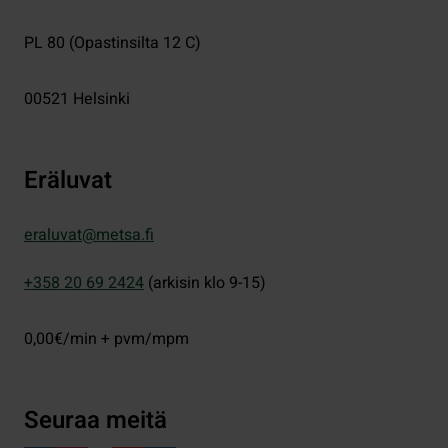
PL 80 (Opastinsilta 12 C)
00521
Helsinki
Eräluvat
eraluvat@metsa.fi
+358 20 69 2424
(arkisin klo 9-15)
0,00€/min + pvm/mpm
Seuraa meitä