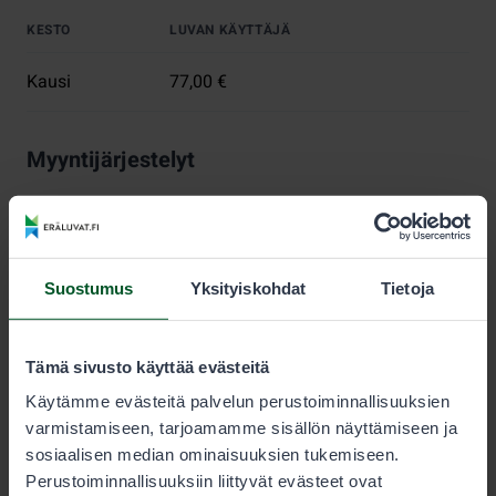
KESTO
LUVAN KÄYTTÄJÄ
Kausi
77,00 €
Myyntijärjestelyt
Metsästyksen kestävyyden varmistamiseksi jokaiselle
lupa-alueelle on määritelty myytävien vesilintu- ja
jänislupien enimmäismäärä. Lupia myydään, kunnes
tämä määrä saavutetaan.
Suostumus
Yksityiskohdat
Tietoja
Metsästäjän tulee aina tarkistaa sallitut saalislajit ja
saaliskiintiöt lupaehdoista.
Tämä sivusto käyttää evästeitä
Nuorisoluvat
Käytämme evästeitä palvelun perustoiminnallisuuksien
varmistamiseen, tarjoamamme sisällön näyttämiseen ja
Alle 15-vuotias voi metsästää pienriistaa ilman omaa
sosiaalisen median ominaisuuksien tukemiseen.
lupaa sellaisen henkilön saaliskiintiöön, joka on
Perustoiminnallisuuksiin liittyvät evästeet ovat