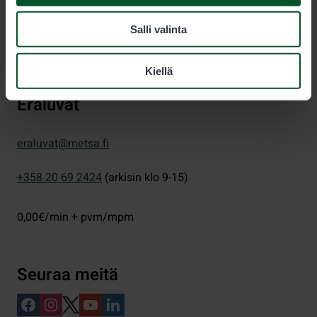
PL 80 (Opastinsilta 12 C)
Salli valinta
00521
Helsinki
Kiellä
Eräluvat
eraluvat@metsa.fi
+358 20 69 2424
(arkisin klo 9-15)
0,00€/min + pvm/mpm
Seuraa meitä