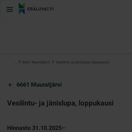
Hyppää
sisältöön
…
6661 Muuratjärvi
Vesilintu- ja jänislupa, loppukausi
6661 Muuratjärvi
Vesilintu- ja jänislupa, loppukausi
Hinnasto 31.10.2025–