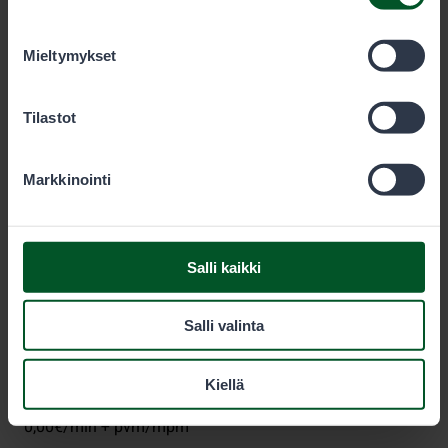
olet käyttänyt heidän palvelujaan. Voit sallia haluamasi
evästeet alta.
Mieltymykset
Metsähallitus
Tilastot
PL 80 (Opastinsilta 12 C)
Markkinointi
00521
Helsinki
Eräluvat
Salli kaikki
eraluvat@metsa.fi
Salli valinta
+358 20 69 2424
(arkisin klo 9-15)
Kiellä
0,00€/min + pvm/mpm