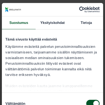
KESTO
LUVAN KÄYTTÄJÄ
Kausi
13,00 €
Suostumus
Yksityiskohdat
Tietoja
Metsästäjän tulee aina tarkistaa sallitut saalislajit
lupaehdoista.
Tämä sivusto käyttää evästeitä
Käytämme evästeitä palvelun perustoiminnallisuuksien
varmistamiseen, tarjoamamme sisällön näyttämiseen ja
sosiaalisen median ominaisuuksien tukemiseen.
Perustoiminnallisuuksiin liittyvät evästeet ovat
välttämättömiä palvelun toiminnan kannalta eikä niitä
tarvitse erikseen hyväksyä.
Muiden evästeiden kautta jaamme kumppaneillemme
tietoja vuorovaikutuksestasi sisällön kanssa.
Kumppanimme voivat yhdistää näitä tietoja muihin
Suostumuksen
tietoihin, joita olet antanut heille tai joita on kerätty, kun
Välttämätön
valinta