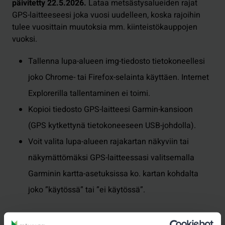
päivitetty 22.5.2026.
Lataa metsästysalueiden rajat
GPS-laitteeseesi joka vuosi uudelleen, koska rajoihin
tulee vuosittain muutoksia mm. kiinteistökauppojen
vuoksi.
Tallenna lupa-alueen img-tiedosto tietokoneellesi
joko Chrome- tai Firefox-selainta käyttäen. Internet
Explorerilla tallentaminen ei toimi.
Kopioi tiedosto GPS-laitteesi Garmin-kansioon
(GPS kytkettynä tietokoneeseen USB-johdolla).
Voit valita lupa-alueen rajakartan näkyviin tai
näkymättömäksi GPS-laitteessasi valitsemalla
Garminin kartta-asetuksissa ko. kartan kohdalta
joko ”käytössä” tai ”ei käytössä”.