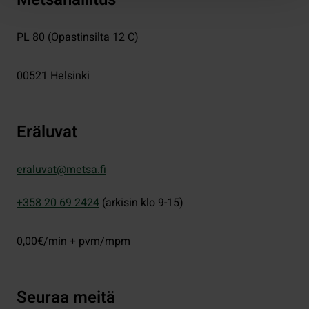
PL 80 (Opastinsilta 12 C)
00521
Helsinki
Eräluvat
eraluvat@metsa.fi
+358 20 69 2424
(arkisin klo 9-15)
0,00€/min + pvm/mpm
Seuraa meitä