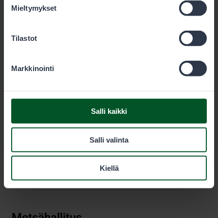
Lataa
Mieltymykset
Tilastot
Markkinointi
Salli kaikki
Salli valinta
Kiellä
Metsähallitus