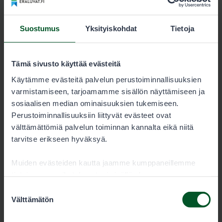
Kartat
Suostumus
Yksityiskohdat
Tietoja
Virtain lupa-alueen kartta
6642-virrat_kartta.pdf
Tämä sivusto käyttää evästeitä
Käytämme evästeitä palvelun perustoiminnallisuuksien
6.7 MB
varmistamiseen, tarjoamamme sisällön näyttämiseen ja
sosiaalisen median ominaisuuksien tukemiseen.
Lataa
Perustoiminnallisuuksiin liittyvät evästeet ovat
välttämättömiä palvelun toiminnan kannalta eikä niitä
tarvitse erikseen hyväksyä.
Virtain lupa-alueen Garmin-kartta
Muiden evästeiden kautta jaamme kumppaneillemme
6642-virrat_pienriista.img
tietoja vuorovaikutuksestasi sisällön kanssa.
Kumppanimme voivat yhdistää näitä tietoja muihin
Suostumuksen
26.6 kB
tietoihin, joita olet antanut heille tai joita on kerätty, kun
Välttämätön
valinta
olet käyttänyt heidän palvelujaan. Voit sallia haluamasi
evästeet alta.