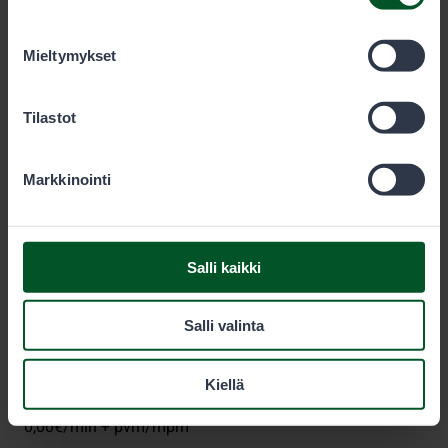
olet käyttänyt heidän palvelujaan. Voit sallia haluamasi
evästeet alta.
Mieltymykset
Metsähallitus
Tilastot
PL 80 (Opastinsilta 12 C)
Markkinointi
00521
Helsinki
Eräluvat
Salli kaikki
eraluvat@metsa.fi
Salli valinta
+358 20 69 2424
(arkisin klo 9-15)
Kiellä
0,00€/min + pvm/mpm