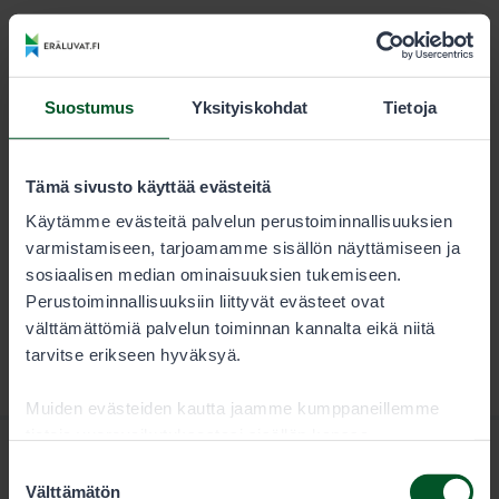
KESTO
LUVAN KÄYTTÄJÄ
Kausi
28,00 €
Suostumus
Yksityiskohdat
Tietoja
Metsästäjän tulee aina tarkistaa sallitut saalislajit ja
saaliskiintiöt lupaehdoista.
Tämä sivusto käyttää evästeitä
Käytämme evästeitä palvelun perustoiminnallisuuksien
varmistamiseen, tarjoamamme sisällön näyttämiseen ja
sosiaalisen median ominaisuuksien tukemiseen.
Perustoiminnallisuuksiin liittyvät evästeet ovat
välttämättömiä palvelun toiminnan kannalta eikä niitä
tarvitse erikseen hyväksyä.
Muiden evästeiden kautta jaamme kumppaneillemme
tietoja vuorovaikutuksestasi sisällön kanssa.
Kumppanimme voivat yhdistää näitä tietoja muihin
Suostumuksen
tietoihin, joita olet antanut heille tai joita on kerätty, kun
Välttämätön
valinta