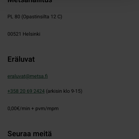
PL 80 (Opastinsilta 12 C)
00521
Helsinki
Eräluvat
eraluvat@metsa.fi
+358 20 69 2424
(arkisin klo 9-15)
0,00€/min + pvm/mpm
Seuraa meitä