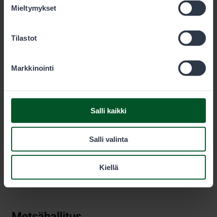
Lataa
Mieltymykset
Tilastot
Markkinointi
Salli kaikki
Salli valinta
Kiellä
Metsähallitus