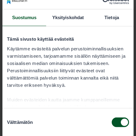
Kartat
Suostumus
Yksityiskohdat
Tietoja
Heiniperän lupa-alueen kartta
6633-heinipera_kartta.pdf
Tämä sivusto käyttää evästeitä
Käytämme evästeitä palvelun perustoiminnallisuuksien
9.0 MB
varmistamiseen, tarjoamamme sisällön näyttämiseen ja
sosiaalisen median ominaisuuksien tukemiseen.
Lataa
Perustoiminnallisuuksiin liittyvät evästeet ovat
välttämättömiä palvelun toiminnan kannalta eikä niitä
tarvitse erikseen hyväksyä.
Heiniperän lupa-alueen Garmin-kartta
Muiden evästeiden kautta jaamme kumppaneillemme
6633-heinipera_pienriista.img
tietoja vuorovaikutuksestasi sisällön kanssa.
Kumppanimme voivat yhdistää näitä tietoja muihin
Suostumuksen
24.6 kB
tietoihin, joita olet antanut heille tai joita on kerätty, kun
Välttämätön
valinta
olet käyttänyt heidän palvelujaan. Voit sallia haluamasi
evästeet alta.