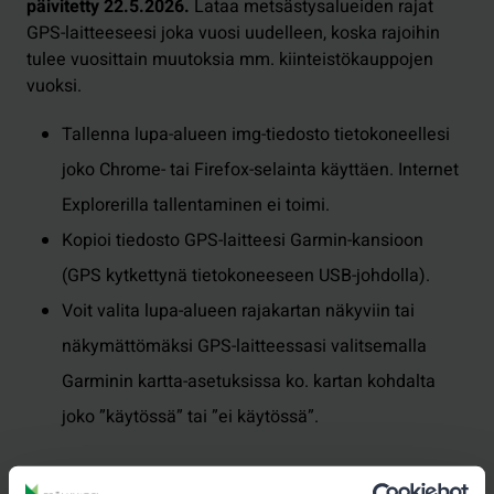
päivitetty 22.5.2026.
Lataa metsästysalueiden rajat
GPS-laitteeseesi joka vuosi uudelleen, koska rajoihin
tulee vuosittain muutoksia mm. kiinteistökauppojen
vuoksi.
Tallenna lupa-alueen img-tiedosto tietokoneellesi
joko Chrome- tai Firefox-selainta käyttäen. Internet
Explorerilla tallentaminen ei toimi.
Kopioi tiedosto GPS-laitteesi Garmin-kansioon
(GPS kytkettynä tietokoneeseen USB-johdolla).
Voit valita lupa-alueen rajakartan näkyviin tai
näkymättömäksi GPS-laitteessasi valitsemalla
Garminin kartta-asetuksissa ko. kartan kohdalta
joko ”käytössä” tai ”ei käytössä”.