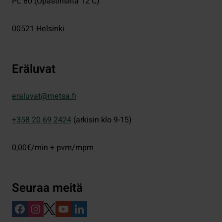
PL 80 (Opastinsilta 12 C)
00521
Helsinki
Eräluvat
eraluvat@metsa.fi
+358 20 69 2424
(arkisin klo 9-15)
0,00€/min + pvm/mpm
Seuraa meitä