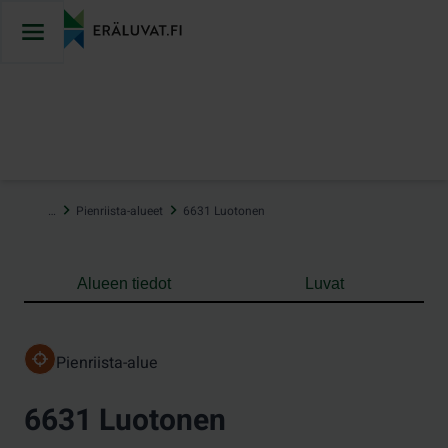
Hyppää
sisältöön
…
Pienriista-alueet
6631 Luotonen
Alueen tiedot
Luvat
Pienriista-alue
6631 Luotonen