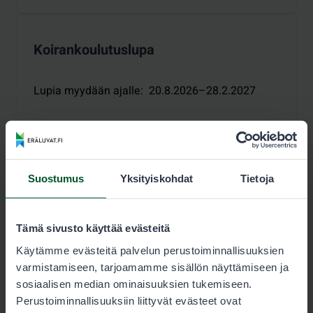
Koirankoulutuslupa
Lupia myydään ajalle
:
20.8.2026–28.2.2027
Hinnasto
Kausi
Suostumus
Yksityiskohdat
Tietoja
Luvan käyttäjä 30,00 €
Lupaehdot
Tämä sivusto käyttää evästeitä
Varaa lupa
Käytämme evästeitä palvelun perustoiminnallisuuksien
varmistamiseen, tarjoamamme sisällön näyttämiseen ja
sosiaalisen median ominaisuuksien tukemiseen.
Perustoiminnallisuuksiin liittyvät evästeet ovat