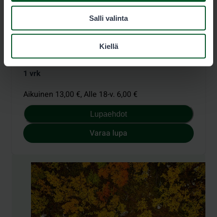
1.8.–9.9.2026
, 
10.9.–31.10.2026
, 
Salli valinta
1.11.2026–28.2.2027
Kiellä
Hinnasto
1 vrk
Aikuinen 13,00 €,
Alle 18-v. 6,00 €
Lupaehdot
Varaa lupa