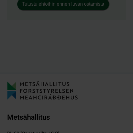
Tutustu ehtoihin ennen luvan ostamista
Metsähallitus