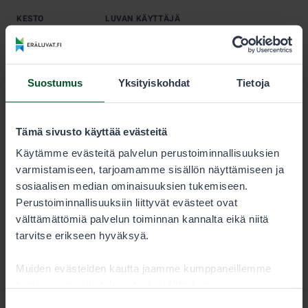
KESTO
LUVAN KÄYTTÄJÄ
Kausi
30,00 €
Suostumus
Yksityiskohdat
Tietoja
Huomaathan, että sallitut koulutusajat jänistä ajaville
koirille, kanakoirille, noutajille ja pystykorville
vaihtelevat. Metsästäjän tulee aina tarkistaa lupaehdot
Tämä sivusto käyttää evästeitä
huolellisesti.
Käytämme evästeitä palvelun perustoiminnallisuuksien
varmistamiseen, tarjoamamme sisällön näyttämiseen ja
sosiaalisen median ominaisuuksien tukemiseen.
Perustoiminnallisuuksiin liittyvät evästeet ovat
välttämättömiä palvelun toiminnan kannalta eikä niitä
tarvitse erikseen hyväksyä.
Muiden evästeiden kautta jaamme kumppaneillemme
tietoja vuorovaikutuksestasi sisällön kanssa.
Kumppanimme voivat yhdistää näitä tietoja muihin
Suostumuksen