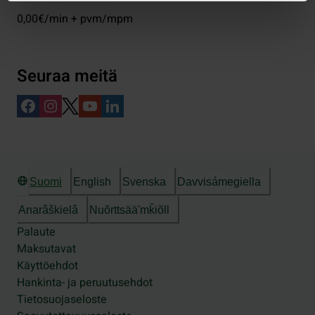
0,00€/min + pvm/mpm
Seuraa meitä
Suomi
English
Svenska
Davvisámegiella
Anarâškielâ
Nuõrttsääʹmǩiõll
Palaute
Maksutavat
Käyttöehdot
Hankinta- ja peruutusehdot
Tietosuojaseloste