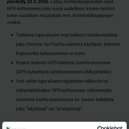
päivitetty 22.5.2026.
Lataa metsästysalueiden rajat
GPS-laitteeseesi joka vuosi uudelleen, koska rajoihin
tulee vuosittain muutoksia mm. kiinteistökauppojen
vuoksi.
Tallenna lupa-alueen img-tiedosto tietokoneellesi
joko Chrome- tai Firefox-selainta käyttäen. Internet
Explorerilla tallentaminen ei toimi.
Kopioi tiedosto GPS-laitteesi Garmin-kansioon
(GPS kytkettynä tietokoneeseen USB-johdolla).
Voit valita lupa-alueen rajakartan näkyviin tai
näkymättömäksi GPS-laitteessasi valitsemalla
Garminin kartta-asetuksissa ko. kartan kohdalta
joko ”käytössä” tai ”ei käytössä”.