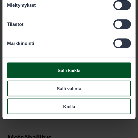
Lataa
Mieltymykset
Tilastot
Markkinointi
Salli kaikki
Salli valinta
Kiellä
Metsähallitus