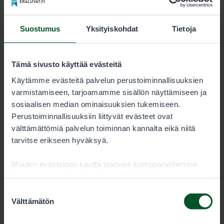
Kartat
Suostumus
Yksityiskohdat
Tietoja
Linkkilän lupa-alueen kartta
6614-linkkila_kartta.pdf
Tämä sivusto käyttää evästeitä
Käytämme evästeitä palvelun perustoiminnallisuuksien
4.8 MB
varmistamiseen, tarjoamamme sisällön näyttämiseen ja
sosiaalisen median ominaisuuksien tukemiseen.
Lataa
Perustoiminnallisuuksiin liittyvät evästeet ovat
välttämättömiä palvelun toiminnan kannalta eikä niitä
tarvitse erikseen hyväksyä.
Linkkilän lupa-alueen Garmin-kartta
Muiden evästeiden kautta jaamme kumppaneillemme
6614-linkkila_pienriista.img
tietoja vuorovaikutuksestasi sisällön kanssa.
Kumppanimme voivat yhdistää näitä tietoja muihin
Suostumuksen
25.6 kB
tietoihin, joita olet antanut heille tai joita on kerätty, kun
Välttämätön
valinta
olet käyttänyt heidän palvelujaan. Voit sallia haluamasi
evästeet alta.