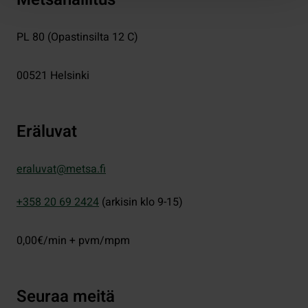
PL 80 (Opastinsilta 12 C)
00521
Helsinki
Eräluvat
eraluvat@metsa.fi
+358 20 69 2424
(arkisin klo 9-15)
0,00€/min + pvm/mpm
Seuraa meitä