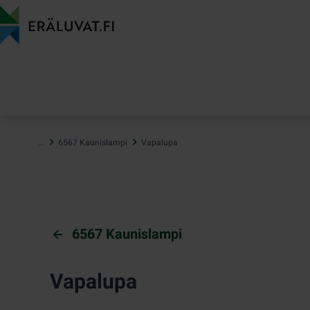
Hyppää
sisältöön
…
6567 Kaunislampi
Vapalupa
6567 Kaunislampi
Vapalupa