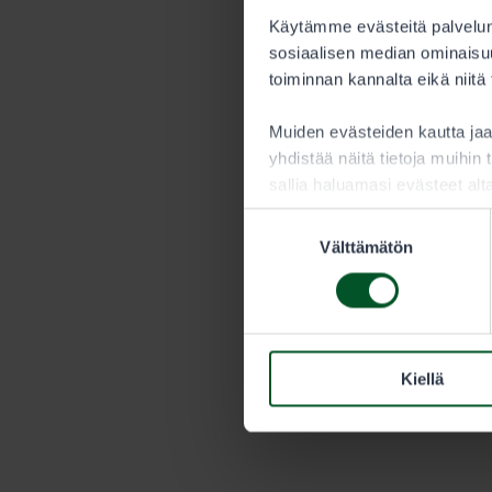
Käytämme evästeitä palvelun
sosiaalisen median ominaisuu
toiminnan kannalta eikä niitä
Muiden evästeiden kautta j
yhdistää näitä tietoja muihin t
sallia haluamasi evästeet alt
Suostumuksen
Välttämätön
valinta
Kiellä