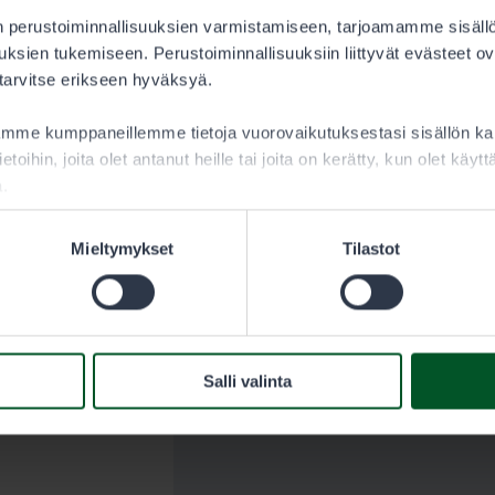
 perustoiminnallisuuksien varmistamiseen, tarjoamamme sisäll
ksien tukemiseen. Perustoiminnallisuuksiin liittyvät evästeet ov
 tarvitse erikseen hyväksyä.
aamme kumppaneillemme tietoja vuorovaikutuksestasi sisällön 
ietoihin, joita olet antanut heille tai joita on kerätty, kun olet käy
a.
Mieltymykset
Tilastot
Salli valinta