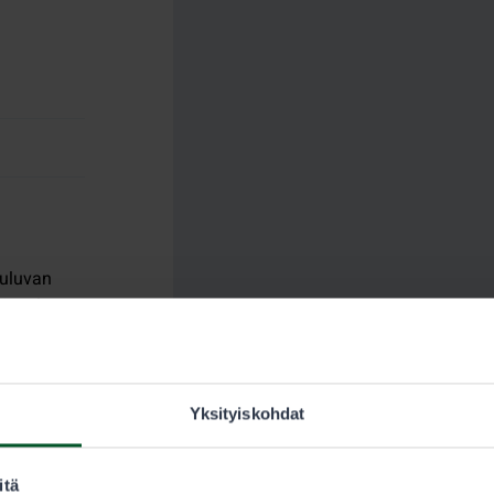
uuluvan
hän ei
ueelle on
Yksityiskohdat
telmälupa.
itä