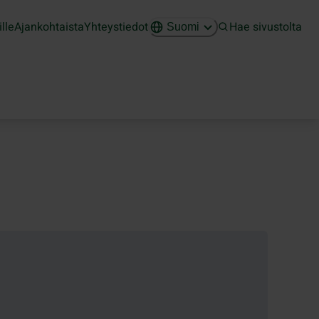
ille
Ajankohtaista
Yhteystiedot
Hae sivustolta
Suomi