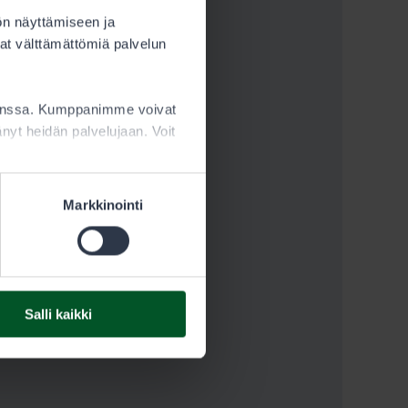
ön näyttämiseen ja
at välttämättömiä palvelun
kanssa. Kumppanimme voivat
ttänyt heidän palvelujaan. Voit
Markkinointi
Salli kaikki