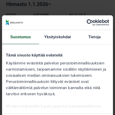
Hinnasto 1.1.2026–
KESTO
AIKUINEN
ALLE 18-V.
Kausi
50,00 €
25,00 €
Suostumus
Yksityiskohdat
Tietoja
Alle 18-vuotias saa vapaluvan puoleen hintaan.
Alle 15-vuotias voi kalastaa samaan seurueeseen
Tämä sivusto käyttää evästeitä
kuuluvan aikuisen vapaluvalla samaan saaliskiintiöön,
Käytämme evästeitä palvelun perustoiminnallisuuksien
jolloin hän ei tarvitse omaa vapalupaa.
varmistamiseen, tarjoamamme sisällön näyttämiseen ja
sosiaalisen median ominaisuuksien tukemiseen.
Perustoiminnallisuuksiin liittyvät evästeet ovat
välttämättömiä palvelun toiminnan kannalta eikä niitä
tarvitse erikseen hyväksyä.
Muiden evästeiden kautta jaamme kumppaneillemme
tietoja vuorovaikutuksestasi sisällön kanssa.