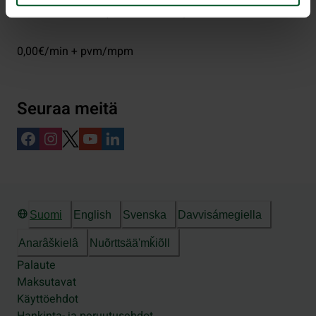
+358 20 69 2424
(arkisin klo 9-15)
0,00€/min + pvm/mpm
Seuraa meitä
Suomi
English
Svenska
Davvisámegiella
Anarâškielâ
Nuõrttsääʹmǩiõll
Palaute
Maksutavat
Käyttöehdot