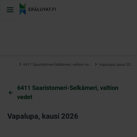
Hyppää
sisältöön
…
6411 Saaristomeri-Selkämeri, valtion vedet
Vapalupa, kausi 2026
6411 Saaristomeri-Selkämeri, valtion
vedet
Vapalupa, kausi 2026