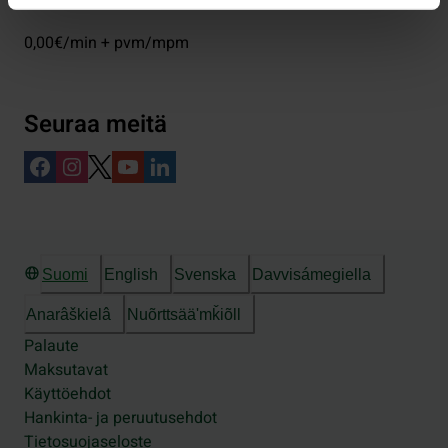
0,00€/min + pvm/mpm
Seuraa meitä
Suomi
English
Svenska
Davvisámegiella
Anarâškielâ
Nuõrttsääʹmǩiõll
Palaute
Maksutavat
Käyttöehdot
Hankinta- ja peruutusehdot
Tietosuojaseloste