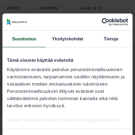
KESTO
AIKUINEN
ALLE 18-V.
Kausi
50,00 €
25,00 €
Suostumus
Yksityiskohdat
Tietoja
Alle 18-vuotias saa vapaluvan puoleen hintaan.
Alle 15-vuotias voi kalastaa samaan seurueeseen
Tämä sivusto käyttää evästeitä
kuuluvan aikuisen vapaluvalla samaan saaliskiintiöön,
jolloin hän ei tarvitse omaa vapalupaa.
Käytämme evästeitä palvelun perustoiminnallisuuksien
varmistamiseen, tarjoamamme sisällön näyttämiseen ja
sosiaalisen median ominaisuuksien tukemiseen.
Perustoiminnallisuuksiin liittyvät evästeet ovat
välttämättömiä palvelun toiminnan kannalta eikä niitä
tarvitse erikseen hyväksyä.
Muiden evästeiden kautta jaamme kumppaneillemme
tietoja vuorovaikutuksestasi sisällön kanssa.
Kumppanimme voivat yhdistää näitä tietoja muihin