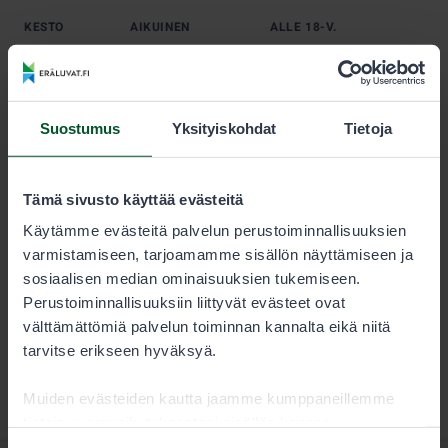
KESTO
AIKUINEN
ALLE 18-V.
Kausi
30,00 €
15,00 €
Suostumus
Yksityiskohdat
Tietoja
Alle 18-vuotias saa vapaluvan puoleen hintaan.
Alle 15-vuotias voi kalastaa samaan seurueeseen
Tämä sivusto käyttää evästeitä
kuuluvan aikuisen vapaluvalla samaan saaliskiintiöön,
jolloin hän ei tarvitse omaa vapalupaa.
Käytämme evästeitä palvelun perustoiminnallisuuksien
varmistamiseen, tarjoamamme sisällön näyttämiseen ja
sosiaalisen median ominaisuuksien tukemiseen.
Perustoiminnallisuuksiin liittyvät evästeet ovat
välttämättömiä palvelun toiminnan kannalta eikä niitä
tarvitse erikseen hyväksyä.
Muiden evästeiden kautta jaamme kumppaneillemme
tietoja vuorovaikutuksestasi sisällön kanssa.
Kumppanimme voivat yhdistää näitä tietoja muihin