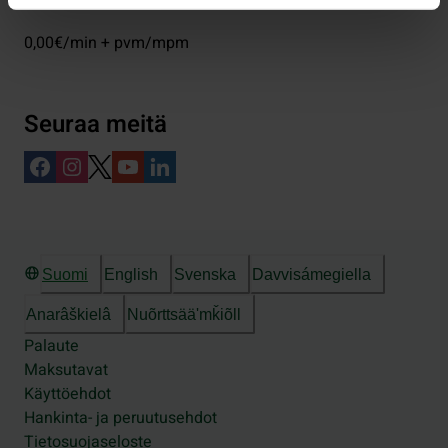
0,00€/min + pvm/mpm
Seuraa meitä
Suomi
English
Svenska
Davvisámegiella
Anarâškielâ
Nuõrttsääʹmǩiõll
Palaute
Maksutavat
Käyttöehdot
Hankinta- ja peruutusehdot
Tietosuojaseloste