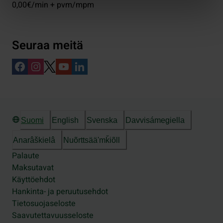
0,00€/min + pvm/mpm
Seuraa meitä
Suomi
English
Svenska
Davvisámegiella
Anarâškielâ
Nuõrttsääʹmǩiõll
Palaute
Maksutavat
Käyttöehdot
Hankinta- ja peruutusehdot
Tietosuojaseloste
Saavutettavuusseloste