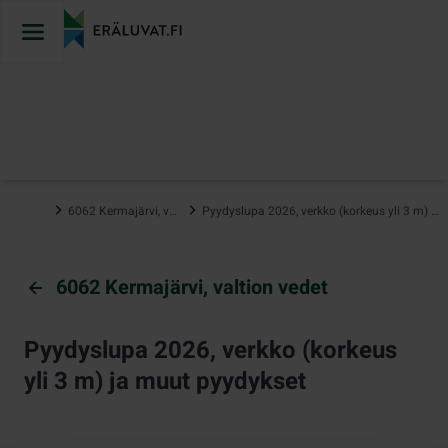
Hyppää
sisältöön
…
6062 Kermajärvi, valtion vedet
Pyydyslupa 2026, verkko (korkeus yli 3 m) ja muut pyydykset
6062 Kermajärvi, valtion vedet
Pyydyslupa 2026, verkko (korkeus
yli 3 m) ja muut pyydykset