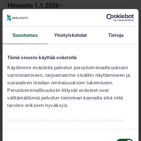
Hinnasto 1.1.2026–
KESTO
LUVAN KÄYTTÄJÄ
Kausi
18,00 €
Suostumus
Yksityiskohdat
Tietoja
Pyydyslupa on pyynti- tai venekuntakohtainen, ja se on
Tämä sivusto käyttää evästeitä
voimassa kalenterivuoden.
Käytämme evästeitä palvelun perustoiminnallisuuksien
varmistamiseen, tarjoamamme sisällön näyttämiseen ja
sosiaalisen median ominaisuuksien tukemiseen.
Perustoiminnallisuuksiin liittyvät evästeet ovat
välttämättömiä palvelun toiminnan kannalta eikä niitä
tarvitse erikseen hyväksyä.
Muiden evästeiden kautta jaamme kumppaneillemme
tietoja vuorovaikutuksestasi sisällön kanssa.
Kumppanimme voivat yhdistää näitä tietoja muihin
Suostumuksen