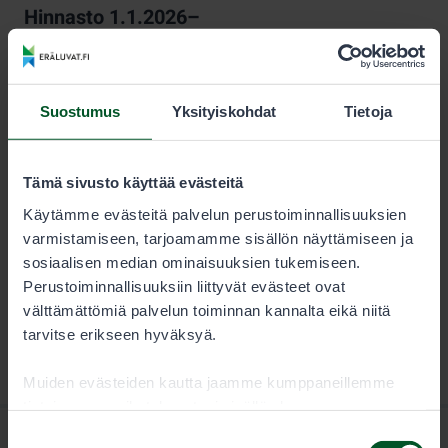
Hinnasto 1.1.2026–
KESTO
LUVAN KÄYTTÄJÄ
Kausi
12,00 €
Suostumus
Yksityiskohdat
Tietoja
Pyydyslupa on pyynti- tai venekuntakohtainen, ja se on
Tämä sivusto käyttää evästeitä
voimassa kalenterivuoden.
Käytämme evästeitä palvelun perustoiminnallisuuksien
varmistamiseen, tarjoamamme sisällön näyttämiseen ja
sosiaalisen median ominaisuuksien tukemiseen.
Perustoiminnallisuuksiin liittyvät evästeet ovat
välttämättömiä palvelun toiminnan kannalta eikä niitä
tarvitse erikseen hyväksyä.
Muiden evästeiden kautta jaamme kumppaneillemme
tietoja vuorovaikutuksestasi sisällön kanssa.
Kumppanimme voivat yhdistää näitä tietoja muihin
Suostumuksen