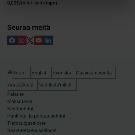
0,00€/min + pvm/mpm
Seuraa meitä
Suomi
English
Svenska
Davvisámegiella
Anarâškielâ
Nuõrttsääʹmǩiõll
Palaute
Maksutavat
Käyttöehdot
Hankinta- ja peruutusehdot
Tietosuojaseloste
Saavutettavuusseloste