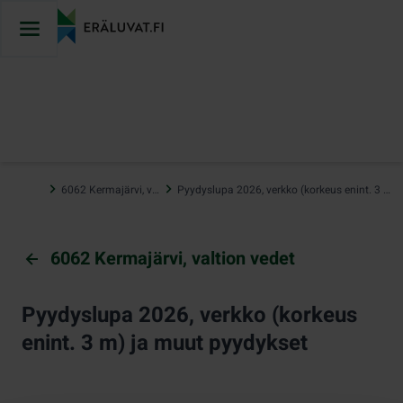
Hyppää
sisältöön
…
6062 Kermajärvi, valtion vedet
Pyydyslupa 2026, verkko (korkeus enint. 3 m) ja muut pyydykset
6062 Kermajärvi, valtion vedet
Pyydyslupa 2026, verkko (korkeus
enint. 3 m) ja muut pyydykset