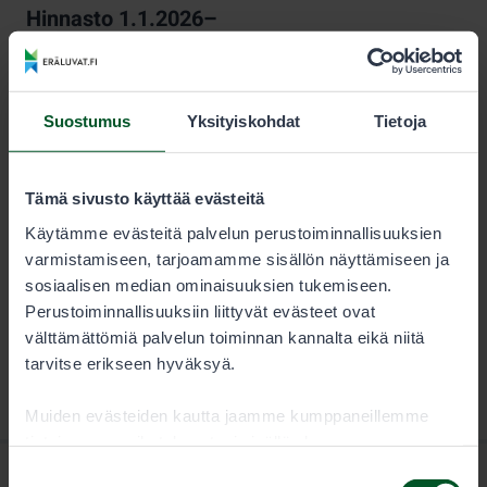
Hinnasto 1.1.2026–
KESTO
LUVAN KÄYTTÄJÄ
Kausi
12,00 €
Suostumus
Yksityiskohdat
Tietoja
Pyydyslupa on pyynti- tai venekuntakohtainen, ja se on
Tämä sivusto käyttää evästeitä
voimassa kalenterivuoden.
Käytämme evästeitä palvelun perustoiminnallisuuksien
varmistamiseen, tarjoamamme sisällön näyttämiseen ja
sosiaalisen median ominaisuuksien tukemiseen.
Perustoiminnallisuuksiin liittyvät evästeet ovat
välttämättömiä palvelun toiminnan kannalta eikä niitä
tarvitse erikseen hyväksyä.
Muiden evästeiden kautta jaamme kumppaneillemme
tietoja vuorovaikutuksestasi sisällön kanssa.
Kumppanimme voivat yhdistää näitä tietoja muihin
Suostumuksen