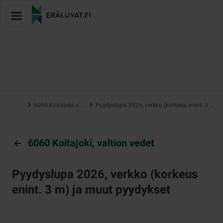
Hyppää
sisältöön
…
6060 Koitajoki, valtion vedet
Pyydyslupa 2026, verkko (korkeus enint. 3 m) ja muut pyydykset
6060 Koitajoki, valtion vedet
Pyydyslupa 2026, verkko (korkeus
enint. 3 m) ja muut pyydykset