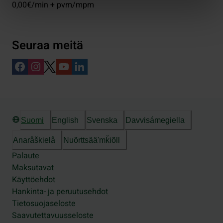
0,00€/min + pvm/mpm
Seuraa meitä
Suomi
English
Svenska
Davvisámegiella
Anarâškielâ
Nuõrttsääʹmǩiõll
Palaute
Maksutavat
Käyttöehdot
Hankinta- ja peruutusehdot
Tietosuojaseloste
Saavutettavuusseloste