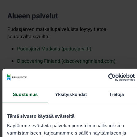
Alueen palvelut
Pudasjärven matkailupalveluista löytyy tietoa
seuraavilta sivuilta:
Pudasjärvi Matkailu (pudasjarvi.fi)
Discovering Finland (discoveringfinland.com)
Alueella on retkeilypalveluja, kuten tulentekopaikkoja ja
autiotupia.
Lisätietoa alueesta ja sen retkikohteita voi
Suostumus
Yksityiskohdat
Tietoja
hakea
Luontoon.fi:ssä.
Tämä sivusto käyttää evästeitä
Käytämme evästeitä palvelun perustoiminnallisuuksien
Yhteystiedot
varmistamiseen, tarjoamamme sisällön näyttämiseen ja