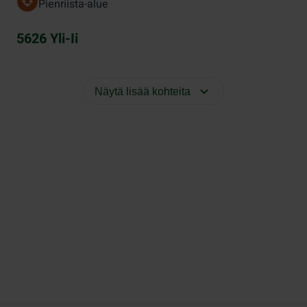
Pienriista-alue
5626 Yli-Ii
Näytä lisää kohteita