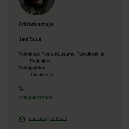
Erätarkastaja
Jani Suua
Toimialue
Posio, Kuusamo, Taivalkoski ja
Pudasjärvi
Toimipaikka
Taivalkoski
+358406312655
jani.suua@metsa.fi