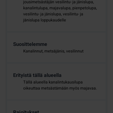
jousimetsästäjän vesilintu- ja jänislupa,
kanalintulupa, majavalupa, pienpetolupa,
vesilintu- ja jänislupa, vesilintu- ja
jänislupa loppukaudelle
Suosittelemme
Kanalinnut, metsäjänis, vesilinnut
Erityistä tällä alueella
Tällä alueella kanalintukausilupa
oikeuttaa metsästämään myös majavaa.
Rajoitukset