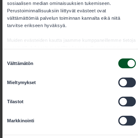
sosiaalisen median ominaisuuksien tukemiseen.
Perustoiminnallisuuksiin liittyvät evästeet ovat
välttämättömiä palvelun toiminnan kannalta eikä niitä
tarvitse erikseen hyväksyä.
Muiden evästeiden kautta jaamme kumppaneillemme tietoja
vuorovaikutuksestasi sisällön kanssa. Kumppanimme
voivat yhdistää näitä tietoja muihin tietoihin, joita olet
Suostumuksen
antanut heille tai joita on kerätty, kun olet käyttänyt heidän
Välttämätön
valinta
palvelujaan. Voit sallia haluamasi evästeet alta.
Mieltymykset
Lupamyynti ja -neuvonta arkisin
Tilastot
kello 9–15
Markkinointi
+35820692424