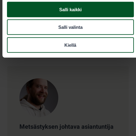
Puhelun hinta
0,00€/min + pvm/mpm. Kiireelliset
Salli kaikki
tilaukset aina puhelimitse.
Salli valinta
eraluvat@metsa.fi
Kiellä
Yhteystiedot
Metsästyksen johtava asiantuntija