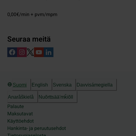
0,00€/min + pvm/mpm
Seuraa meitä
Suomi
English
Svenska
Davvisámegiella
Anarâškielâ
Nuõrttsääʹmǩiõll
Palaute
Maksutavat
Käyttöehdot
Hankinta- ja peruutusehdot
Tietosuojaseloste