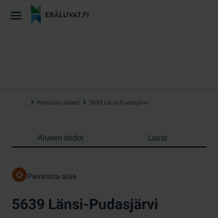
Hyppää
sisältöön
…
Pienriista-alueet
5639 Länsi-Pudasjärvi
Alueen tiedot
Luvat
Pienriista-alue
5639 Länsi-Pudasjärvi