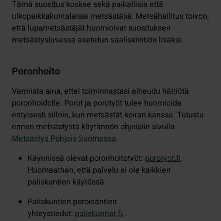
Tämä suositus koskee sekä paikallisia että
ulkopaikkakuntalaisia metsästäjiä. Metsähallitus toivoo,
että lupametsästäjät huomioivat suosituksen
metsästysluvassa asetetun saaliskiintiön lisäksi.
Poronhoito
Varmista aina, ettei toiminnastasi aiheudu häiriötä
poronhoidolle. Porot ja porotyöt tulee huomioida
erityisesti silloin, kun metsästät koiran kanssa. Tutustu
ennen metsästystä käytännön ohjeisiin sivulla
Metsästys Pohjois-Suomessa
.
Käynnissä olevat poronhoitotyöt:
porotyot.fi
.
Huomaathan, että palvelu ei ole kaikkien
paliskuntien käytössä.
Paliskuntien poroisäntien
yhteystiedot:
paliskunnat.fi
.