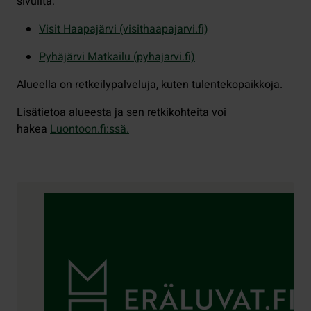
sivuilta:
Visit Haapajärvi (visithaapajarvi.fi)
Pyhäjärvi Matkailu (pyhajarvi.fi)
Alueella on retkeilypalveluja, kuten tulentekopaikkoja.
Lisätietoa alueesta ja sen retkikohteita voi
hakea
Luontoon.fi:ssä.
Yhteystiedot