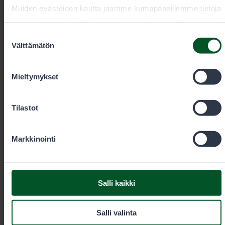
Muiden evästeiden kautta jaamme kumppaneillemme tietoja
vuorovaikutuksestasi sisällön kanssa. Kumppanimme
voivat yhdistää näitä tietoja muihin tietoihin, joita olet
Suostumuksen
antanut heille tai joita on kerätty, kun olet käyttänyt heidän
Välttämätön
valinta
Yhteystiedot
palvelujaan. Voit sallia haluamasi evästeet alta.
Mieltymykset
Tilastot
Metsästyksen johtava asiantuntija
Markkinointi
Mikko Rautiainen
Salli kaikki
Toimialue
Pohjois-
Toimipaikka
Pohjanmaa
Oulu
Salli valinta