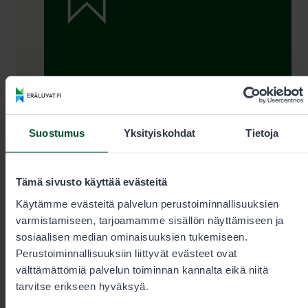
Lupamyynti ja -neuvonta arkisin
Suostumus
Yksityiskohdat
Tietoja
kello 9–15
Tämä sivusto käyttää evästeitä
+35820692424
Käytämme evästeitä palvelun perustoiminnallisuuksien
varmistamiseen, tarjoamamme sisällön näyttämiseen ja
Puhelun hinta
0,00€/min + pvm/mpm. Kiireelliset
sosiaalisen median ominaisuuksien tukemiseen.
tilaukset aina puhelimitse.
Perustoiminnallisuuksiin liittyvät evästeet ovat
välttämättömiä palvelun toiminnan kannalta eikä niitä
tarvitse erikseen hyväksyä.
eraluvat@metsa.fi