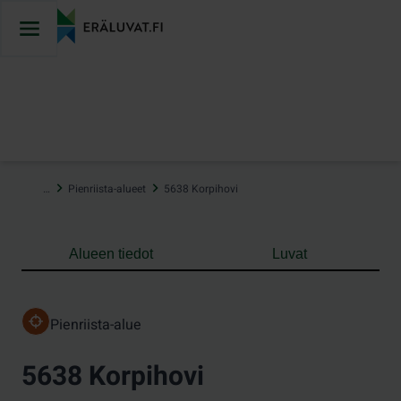
Hyppää
sisältöön
…
Pienriista-alueet
5638 Korpihovi
Alueen tiedot
Luvat
Pienriista-alue
5638 Korpihovi