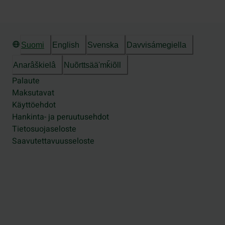
Suomi
English
Svenska
Davvisámegiella
Anarâškielâ
Nuõrttsääʹmǩiõll
Palaute
Maksutavat
Käyttöehdot
Hankinta- ja peruutusehdot
Tietosuojaseloste
Saavutettavuusseloste