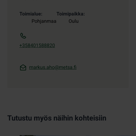
Toimialue
Toimipaikka
Pohjanmaa
Oulu
+358401588820
markus.aho@metsa.fi
Tutustu myös näihin kohteisiin