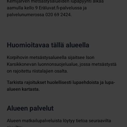
Kemijärven metsästysalueiden lupapyynti alkaa
aamulla kello 9 Eräluvat.fi-palvelussa ja
palvelunumerossa 020 69 2424.
Huomioitavaa tällä alueella
Korpihovin metsästysalueella sijaitsee Ison
Karsikkonevan luonnonsuojelualue, jossa metsästystä
on rajoitettu riistalajien osalta.
Tarkista rajoitukset huolellisesti lupaehdoista ja lupa-
alueen kartasta.
Alueen palvelut
Alueen matkailupalveluista löytyy tietoa seuraavilta