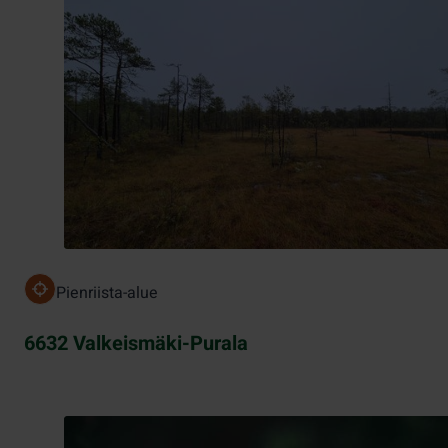
Pienriista-alue
6632 Valkeismäki-Purala